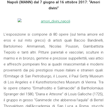
Napoli (MANN) dal 7 giugno al 16 ottobre 2017: “Amori
divini”
L’esposizione si compone di 80 opere (sul tema amore ed
eros e sul mito greco) di artisti quali Baccio Bandinelli,
Bartolomeo Ammannati, Nicolas Poussin, Giambattista
Tiepolo e tanti altri. Pitture parietali e vascolari, sculture in
marmo e in bronzo, gemme e preziose suppellettili, vasi attici
e affreschi pompeiani fino ai quadri rinascimentali e moderni
provenienti dai più prestigiosi musei italiani e stranieri quali:
l’Ermitage di San Pietroburgo, il Louvre, il Paul Getty Museum
di Los Angeles e il Kunsthistorisches Museum di Vienna. Tra
le opere citiamo “Ermafrodito e Salmacide” di Bartholomäus
Spranger del 1580, “Diana e Atteone” di Louis Galloche (1725),
il gruppo in gesso “Ganimede che abbereva l’aquila” di Bertel
Thorvaldsen dall’Accademia di San Luca a Roma, stucchi