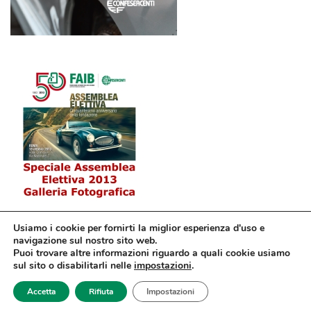
Usiamo i cookie per fornirti la miglior esperienza d'uso e
navigazione sul nostro sito web.
Puoi trovare altre informazioni riguardo a quali cookie usiamo
sul sito o disabilitarli nelle
impostazioni
.
© Confesercenti | Ufficio stampa: Via Nazionale, 60 00184 Roma fax: 06
Accetta
Rifiuta
Impostazioni
4746886 | Sito web sviluppato da
dm3