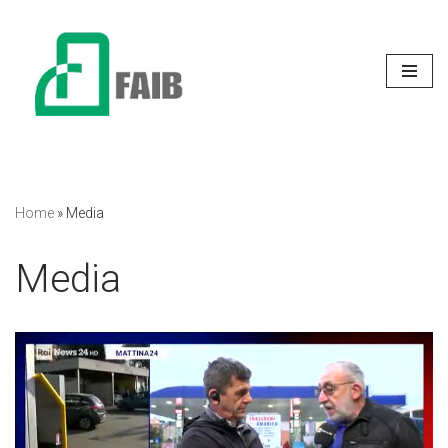
Vai
al
contenuto
Home
»
Media
Media