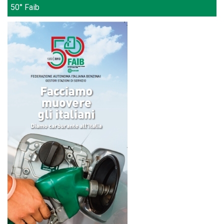
50° Faib