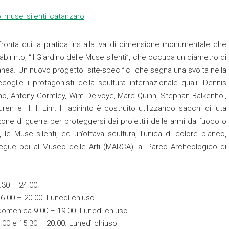
ronta qui la pratica installativa di dimensione monumentale che
abirinto, “Il Giardino delle Muse silenti”, che occupa un diametro di
ranea. Un nuovo progetto “site-specific” che segna una svolta nella
glie i protagonisti della scultura internazionale quali: Dennis
o, Antony Gormley, Wim Delvoye, Marc Quinn, Stephan Balkenhol,
ren e H.H. Lim. Il labirinto è costruito utilizzando sacchi di iuta
zone di guerra per proteggersi dai proiettili delle armi da fuoco o
e Muse silenti, ed un’ottava scultura, l’unica di colore bianco,
rosegue poi al Museo delle Arti (MARCA), al Parco Archeologico di
7.30 – 24.00.
6.00 – 20.00. Lunedì chiuso.
domenica 9.00 – 19.00. Lunedì chiuso.
00 e 15.30 – 20.00. Lunedì chiuso.