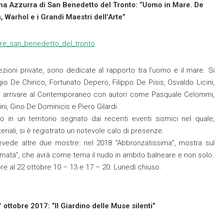
zina Azzurra di San Benedetto del Tronto: “Uomo in Mare. De
s, Warhol e i Grandi Maestri dell’Arte”
zioni private, sono dedicate al rapporto tra l’uomo e il mare. Si
io De Chirico, Fortunato Depero, Filippo De Pisis, Osvaldo Licini,
per arrivare al Contemporaneo con autori come Pasquale Celommi,
ni, Gino De Dominicis e Piero Gilardi.
o in un territorio segnato dai recenti eventi sismici nel quale,
riali, si è registrato un notevole calo di presenze.
evede altre due mostre: nel 2018 “Abbronzatissima”, mostra sul
ata”, che avrà come tema il nudo in ambito balneare e non solo.
bre al 22 ottobre 10 – 13 e 17 – 20. Lunedì chiuso.
ottobre 2017: “Il Giardino delle Muse silenti”