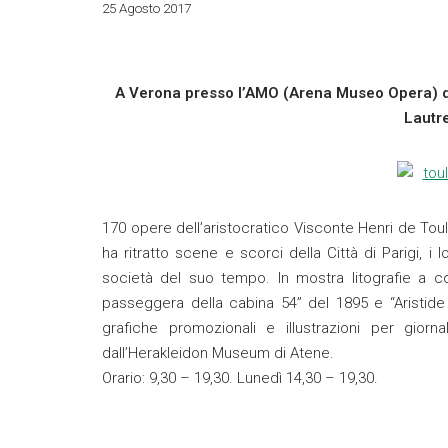
25 Agosto 2017
A Verona presso l’AMO (Arena Museo Opera) di 
Lautr
170 opere dell’aristocratico Visconte Henri de Tou
ha ritratto scene e scorci della Città di Parigi, i l
società del suo tempo. In mostra litografie a col
passeggera della cabina 54” del 1895 e “Aristide
grafiche promozionali e illustrazioni per gior
dall’Herakleidon Museum di Atene.
Orario: 9,30 – 19,30. Lunedì 14,30 – 19,30.