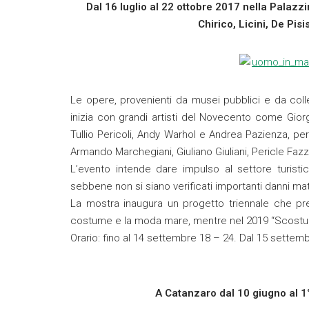
Dal 16 luglio al 22 ottobre 2017 nella Palaz
Chirico, Licini, De Pisi
Le opere, provenienti da musei pubblici e da colle
inizia con grandi artisti del Novecento come Giorg
Tullio Pericoli, Andy Warhol e Andrea Pazienza, 
Armando Marchegiani, Giuliano Giuliani, Pericle Fazzi
L’evento intende dare impulso al settore turistic
sebbene non si siano verificati importanti danni mate
La mostra inaugura un progetto triennale che pr
costume e la moda mare, mentre nel 2019 “Scostum
Orario: fino al 14 settembre 18 – 24. Dal 15 settem
A Catanzaro dal 10 giugno al 1° 