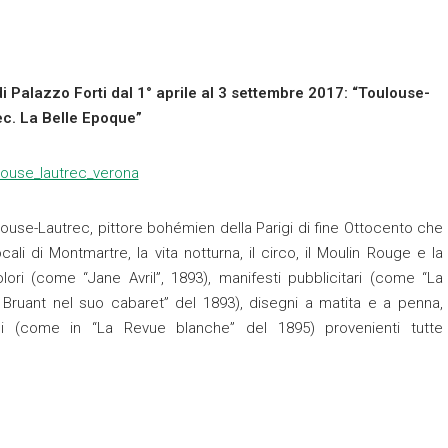
Palazzo Forti dal 1° aprile al 3 settembre 2017: “Toulouse-
ec. La Belle Epoque”
louse-Lautrec, pittore bohémien della Parigi di fine Ottocento che
ocali di Montmartre, la vita notturna, il circo, il Moulin Rouge e la
ori (come “Jane Avril”, 1893), manifesti pubblicitari (come “La
 Bruant nel suo cabaret” del 1893), disegni a matita e a penna,
nali (come in “La Revue blanche” del 1895) provenienti tutte