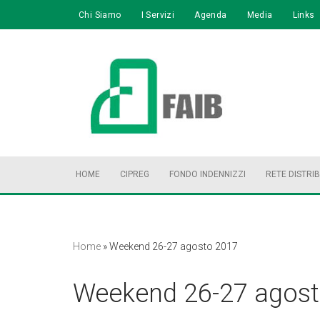
Chi Siamo
I Servizi
Agenda
Media
Links
Vai
al
contenuto
HOME
CIPREG
FONDO INDENNIZZI
RETE DISTRI
Home
»
Weekend 26-27 agosto 2017
Weekend 26-27 agost