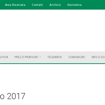
Area Riservata
Contatti
Archivio
Normativa
BUTIVA
PREZZI PRATICATI
TELEMATIX
COMUNICATI
INFO E D
o 2017