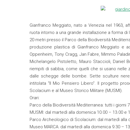
Gianfranco Meggiato, nato a Venezia nel 1963, aff
ruota intorno a una grande installazione a forma di l
20 metri presso il Parco della Biodiversità Mediter
produzione plastica di Gianfranco Meggiato e acco
Oppenheim, Tony Cragg, Jan Fabre, Mimmo Paladin
Michelangelo Pistoletto, Mauro Staccioli, Daniel Bu
riempiti di sabbia, come quelli che si usano nelle 
dalle schegge delle bombe. Sette sculture nere, l
intitolata “Il Mio Pensiero Libero”. Il progetto p
Scolacium e al Museo Storico Militare (MUSMI).
Orari:
Parco della Biodiversità Mediterranea: tutti i giorni 
MUSMI: dal martedì alla domenica 10.00 – 13.00 e 1
Parco Archeologico di Scolacium: dal martedì alla 
Museo MARCA: dal martedì alla domenica 9.30 – 13.