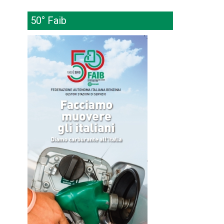
50° Faib