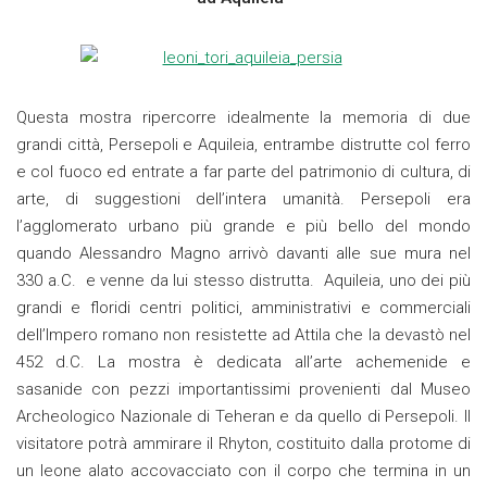
Questa mostra ripercorre idealmente la memoria di due
grandi città, Persepoli e Aquileia, entrambe distrutte col ferro
e col fuoco ed entrate a far parte del patrimonio di cultura, di
arte, di suggestioni dell’intera umanità. Persepoli era
l’agglomerato urbano più grande e più bello del mondo
quando Alessandro Magno arrivò davanti alle sue mura nel
330 a.C. e venne da lui stesso distrutta. Aquileia, uno dei più
grandi e floridi centri politici, amministrativi e commerciali
dell’Impero romano non resistette ad Attila che la devastò nel
452 d.C. La mostra è dedicata all’arte achemenide e
sasanide con pezzi importantissimi provenienti dal Museo
Archeologico Nazionale di Teheran e da quello di Persepoli. Il
visitatore potrà ammirare il Rhyton, costituito dalla protome di
un leone alato accovacciato con il corpo che termina in un