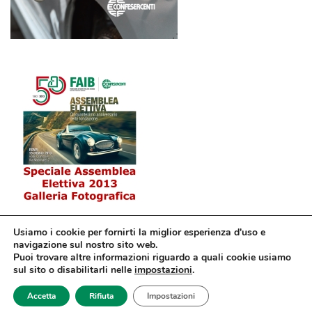
Usiamo i cookie per fornirti la miglior esperienza d'uso e
navigazione sul nostro sito web.
Puoi trovare altre informazioni riguardo a quali cookie usiamo
sul sito o disabilitarli nelle
impostazioni
.
© Confesercenti | Ufficio stampa: Via Nazionale, 60 00184 Roma fax: 06
Accetta
Rifiuta
Impostazioni
4746886 | Sito web sviluppato da
dm3