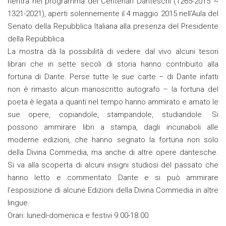
rientra nel programma dei Centenari Danteschi (1265-2015 ~
1321-2021), aperti solennemente il 4 maggio 2015 nell’Aula del
Senato della Repubblica Italiana alla presenza del Presidente
della Repubblica.
La mostra dà la possibilità di vedere dal vivo alcuni tesori
librari che in sette secoli di storia hanno contribuito alla
fortuna di Dante. Perse tutte le sue carte – di Dante infatti
non è rimasto alcun manoscritto autografo – la fortuna del
poeta è legata a quanti nel tempo hanno ammirato e amato le
sue opere, copiandole, stampandole, studiandole. Si
possono ammirare libri a stampa, dagli incunaboli alle
moderne edizioni, che hanno segnato la fortuna non solo
della Divina Commedia, ma anche di altre opere dantesche.
Si va alla scoperta di alcuni insigni studiosi del passato che
hanno letto e commentato Dante e si può ammirare
l’esposizione di alcune Edizioni della Divina Commedia in altre
lingue.
Orari: lunedì-domenica e festivi 9.00-18.00.