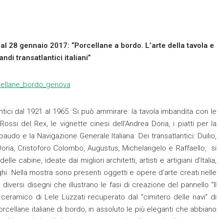
al 28 gennaio 2017: “Porcellane a bordo. L’arte della tavola e
randi transatlantici italiani”
ntici dal 1921 al 1965. Si può ammirare: la tavola imbandita con le
 Rossi del Rex, le vignette cinesi dell’Andrea Doria, i piatti per la
baudo e la Navigazione Generale Italiana. Dei transatlantici: Duilio,
Doria, Cristoforo Colombo, Augustus, Michelangelo e Raffaello, si
le cabine, ideate dai migliori architetti, artisti e artigiani d’Italia,
ghi. Nella mostra sono presenti oggetti e opere d’arte creati nelle
diversi disegni che illustrano le fasi di creazione del pannello “Il
ceramico di Lele Luzzati recuperato dal “cimitero delle navi” di
 porcellane italiane di bordo, in assoluto le più eleganti che abbiano