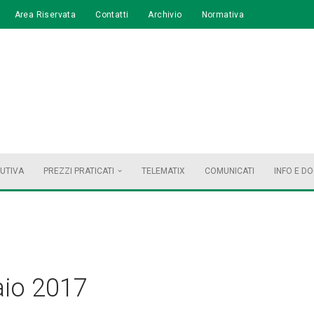
Area Riservata
Contatti
Archivio
Normativa
BUTIVA
PREZZI PRATICATI
TELEMATIX
COMUNICATI
INFO E D
io 2017