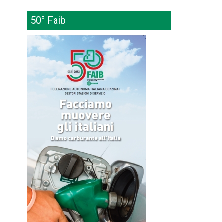
50° Faib