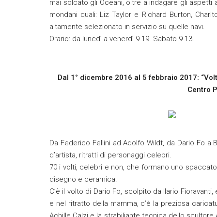
mai solcato gli Oceani, oltre a indagare gli aspetti
mondani quali: Liz Taylor e Richard Burton, Charl
altamente selezionato in servizio su quelle navi.
Orario: da lunedì a venerdì 9-19. Sabato 9-13.
Dal 1° dicembre 2016 al 5 febbraio 2017: “Volt
Centro P
Da Federico Fellini ad Adolfo Wildt, da Dario Fo a B
d’artista, ritratti di personaggi celebri.
70 i volti, celebri e non, che formano uno spaccato in
disegno e ceramica.
C’è il volto di Dario Fo, scolpito da Ilario Fioravanti
e nel ritratto della mamma, c’è la preziosa caricatu
Achille Calzi e la strabiliante tecnica dello scultore