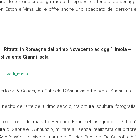
 architettonici e di design, racconta episodi e storie di personaggi
ton Eston e Virna Lisi e offre anche uno spaccato del personale
i. Ritratti in Romagna dal primo Novecento ad oggi”. Imola –
olivalente Gianni Isola
ertozzi & Casoni, da Gabriele D’Annunzio ad Alberto Sughi: ritratti
edito dell’arte dell’ultimo secolo, tra pittura, scultura, fotografia,
, e c’è l’ironia del maestro Federico Fellini nel disegno di “Il Pataca”
ra di Gabriele D’Annunzio, militare a Faenza, realizzata dal pittore
 Adolfo Wildt nel viso di marmo di Fulcieri Paolucci De Calboli, c’è il