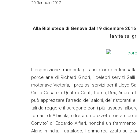
20 Gennaio 2017
Alla Biblioteca di Genova dal 19 dicembre 2016 
la vita sui g
L’esposizione racconta gli anni d’oro dei transatla
porcellane di Richard Ginori, i celebri servizi Galli
motonave Victoria, i preziosi servizi per il Lloyd Sa
Giulio Cesare, i Quattro Conti, Roma, Rex, Andrea 
può apprezzare l’arredo dei saloni, dei ristoranti e del
tali da reggere il paragone con i più lussuosi alber
fornaci di Albisola, oltre a un bozzetto ceramico e 
Convito” di Edoardo Alfieri, nonché un frammento 
Alang in India. Il catalogo, il primo realizzato sulle