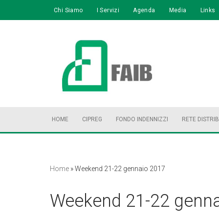
Chi Siamo
I Servizi
Agenda
Media
Links
Vai
al
contenuto
HOME
CIPREG
FONDO INDENNIZZI
RETE DISTRI
Home
»
Weekend 21-22 gennaio 2017
Weekend 21-22 genna