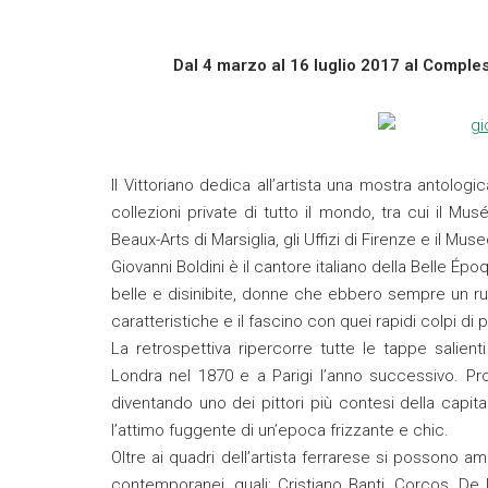
Dal 4 marzo al 16 luglio 2017 al Comples
Il Vittoriano dedica all’artista una mostra antol
collezioni private di tutto il mondo, tra cui il Musé
Beaux-Arts di Marsiglia, gli Uffizi di Firenze e il Mus
Giovanni Boldini è il cantore italiano della Belle Ép
belle e disinibite, donne che ebbero sempre un ruolo
caratteristiche e il fascino con quei rapidi colpi d
La retrospettiva ripercorre tutte le tappe salienti 
Londra nel 1870 e a Parigi l’anno successivo. Propri
diventando uno dei pittori più contesi della capita
l’attimo fuggente di un’epoca frizzante e chic.
Oltre ai quadri dell’artista ferrarese si possono amm
contemporanei, quali: Cristiano Banti, Corcos, De 