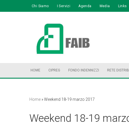
Chi Siamo
I Servizi
Agenda
Media
Links
Vai
al
contenuto
HOME
CIPREG
FONDO INDENNIZZI
RETE DISTRI
Home
»
Weekend 18-19 marzo 2017
Weekend 18-19 marz