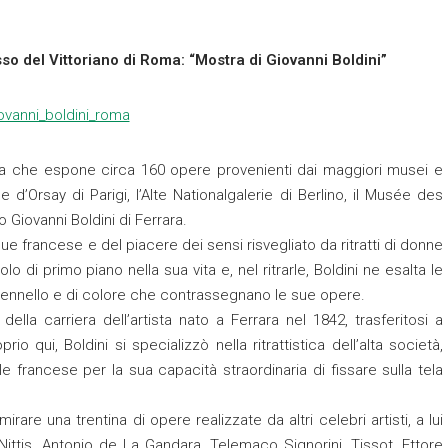
so del Vittoriano di Roma: “Mostra di Giovanni Boldini”
ogica che espone circa 160 opere provenienti dai maggiori musei e
e d’Orsay di Parigi, l’Alte Nationalgalerie di Berlino, il Musée des
eo Giovanni Boldini di Ferrara.
oque francese e del piacere dei sensi risvegliato da ritratti di donne
 di primo piano nella sua vita e, nel ritrarle, Boldini ne esalta le
i pennello e di colore che contrassegnano le sue opere.
della carriera dell’artista nato a Ferrara nel 1842, trasferitosi a
o qui, Boldini si specializzò nella ritrattistica dell’alta società,
le francese per la sua capacità straordinaria di fissare sulla tela
irare una trentina di opere realizzate da altri celebri artisti, a lui
Nittis, Antonio de La Gandara, Telemaco Signorini, Tissot, Ettore