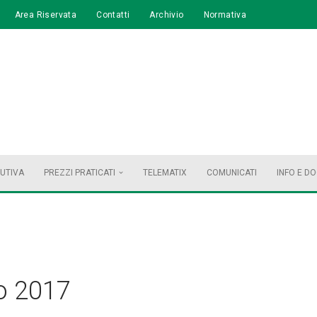
Area Riservata
Contatti
Archivio
Normativa
BUTIVA
PREZZI PRATICATI
TELEMATIX
COMUNICATI
INFO E D
o 2017