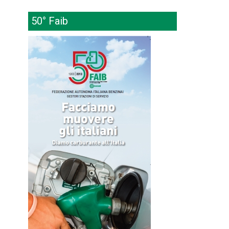
50° Faib