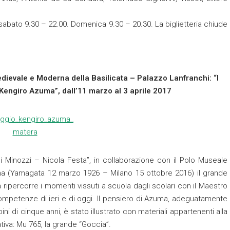
e sabato 9.30 – 22.00. Domenica 9.30 – 20.30. La biglietteria chiude
dievale e Moderna della Basilicata – Palazzo Lanfranchi: “I
Kengiro Azuma”, dall’11 marzo al 3 aprile 2017
ni Minozzi – Nicola Festa”, in collaborazione con il Polo Museale
uma (Yamagata 12 marzo 1926 – Milano 15 ottobre 2016) il grande
ipercorre i momenti vissuti a scuola dagli scolari con il Maestro
mpetenze di ieri e di oggi. Il pensiero di Azuma, adeguatamente
 di cinque anni, è stato illustrato con materiali appartenenti alla
ativa: Mu 765, la grande “Goccia”.