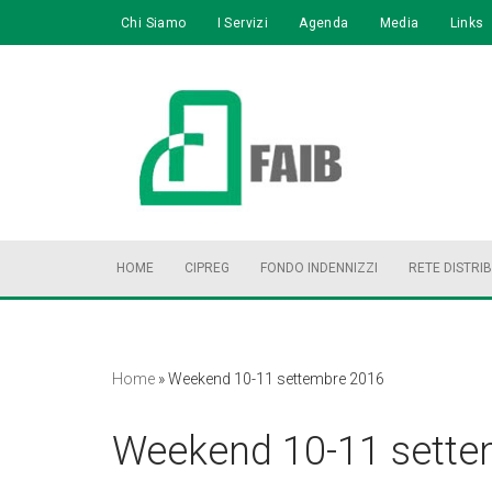
Chi Siamo
I Servizi
Agenda
Media
Links
Vai
al
contenuto
HOME
CIPREG
FONDO INDENNIZZI
RETE DISTRI
Home
»
Weekend 10-11 settembre 2016
Weekend 10-11 sette