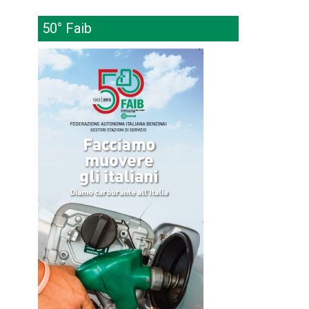
50° Faib