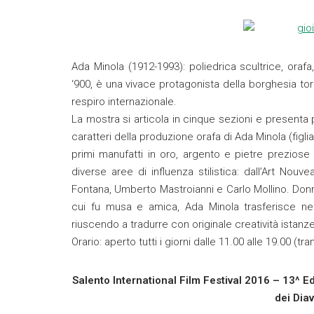
Ada Minola (1912-1993): poliedrica scultrice, orafa
‘900, è una vivace protagonista della borghesia tor
respiro internazionale.
La mostra si articola in cinque sezioni e presenta pe
caratteri della produzione orafa di Ada Minola (figlia 
primi manufatti in oro, argento e pietre preziose
diverse aree di influenza stilistica: dall’Art Nou
Fontana, Umberto Mastroianni e Carlo Mollino. Donna 
cui fu musa e amica, Ada Minola trasferisce nei 
riuscendo a tradurre con originale creatività istanze
Orario: aperto tutti i giorni dalle 11.00 alle 19.00 (tr
Salento International Film Festival 2016 – 13^ 
dei Diav