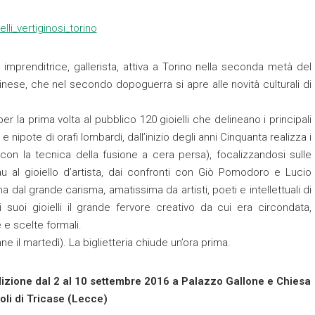
, imprenditrice, gallerista, attiva a Torino nella seconda metà del
inese, che nel secondo dopoguerra si apre alle novità culturali di
r la prima volta al pubblico 120 gioielli che delineano i principali
e nipote di orafi lombardi, dall’inizio degli anni Cinquanta realizza i
 con la tecnica della fusione a cera persa), focalizzandosi sulle
veau al gioiello d’artista, dai confronti con Giò Pomodoro e Lucio
dal grande carisma, amatissima da artisti, poeti e intellettuali di
suoi gioielli il grande fervore creativo da cui era circondata,
 e scelte formali.
anne il martedì). La biglietteria chiude un’ora prima.
Edizione dal 2 al 10 settembre 2016 a Palazzo Gallone e Chiesa
oli di Tricase (Lecce)