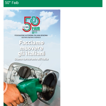
50° Faib