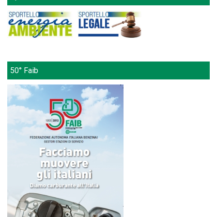
50° Faib