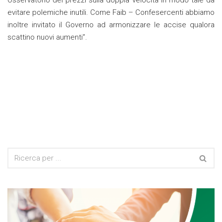
Osservatorio dei prezzi sulla doppia velocità in modo tale da
evitare polemiche inutili. Come Faib – Confesercenti abbiamo
inoltre invitato il Governo ad armonizzare le accise qualora
scattino nuovi aumenti”.