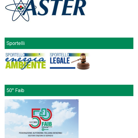
Sportelli
50° Faib