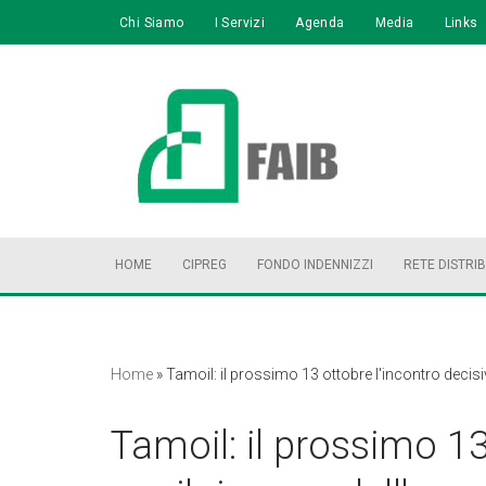
Chi Siamo
I Servizi
Agenda
Media
Links
Vai
al
contenuto
HOME
CIPREG
FONDO INDENNIZZI
RETE DISTRI
Home
»
Tamoil: il prossimo 13 ottobre l'incontro deci
Tamoil: il prossimo 13