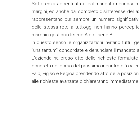
Sofferenza accentuata e dal mancato riconoscim
margini, ed anche dal completo disinteresse dell’azi
rappresentano pur sempre un numero significativo
della stessa rete a tutt’oggi non hanno percepit
marchio gestioni di serie A e di serie B.
In questo senso le organizzazioni invitano tutti i ge
"una tantum" concordate e denunciare il mancato ac
L’azienda ha preso atto delle richieste formulate
concreta nel corso del prossimo incontro già calen
Faib, Figisc e Fegica prendendo atto della posizion
alle richieste avanzate dichiareranno immediatament