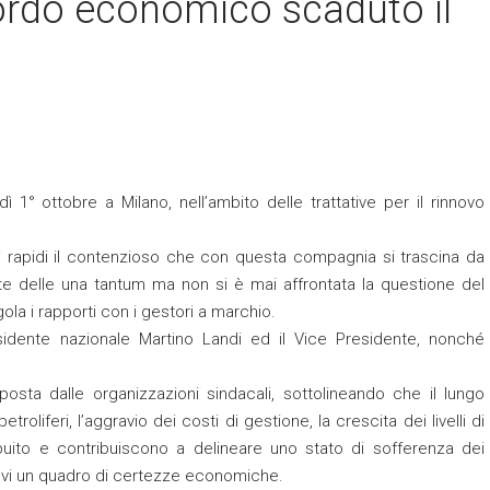
ccordo economico scaduto il
ì 1° ottobre a Milano, nell’ambito delle trattative per il rinnovo
mpi rapidi il contenzioso che con questa compagnia si trascina da
iute delle una tantum ma non si è mai affrontata la questione del
a i rapporti con i gestori a marchio.
esidente nazionale Martino Landi ed il Vice Presidente, nonché
osta dalle organizzazioni sindacali, sottolineando che il lungo
roliferi, l’aggravio dei costi di gestione, la crescita dei livelli di
buito e contribuiscono a delineare uno stato di sofferenza dei
revi un quadro di certezze economiche.