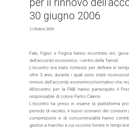
per il rinnovo dell'a
30 giugno 2006
2 Ottobre 2009
Faib, Figisc e Fegica hanno incontrato ieri, gioved
dell’accordo economico. i vertici della Tamoil.
L’incontro era stato richiesto per definire in te
oltre 3 anni, durante i quali sono state riconosc
rinnovo dell’accordo economico/normativo che regol
All’incontro per la FAIB hanno partecipato il Pr
responsabile di colore Pietro Calersi.
L’incontro ha preso in esame la piattaforma prop
periodo di vacatio, il nuovo scenario dei consumi pet
competizione e di concorrenzialità hanno contri
gestori a marchio a cui occorre fornire in tempi b