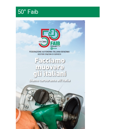
50° Faib