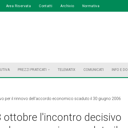
Area Riservata
Contatti
Archivio
Normativa
BUTIVA
PREZZI PRATICATI
TELEMATIX
COMUNICATI
INFO E D
sivo per il rinnovo dell'accordo economico scaduto il 30 giugno 2006
 ottobre l'incontro decisivo