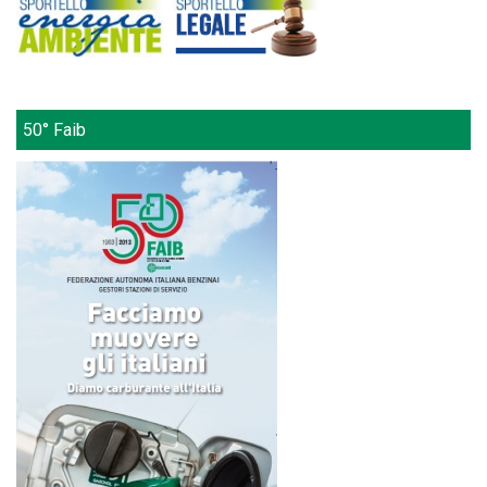
50° Faib