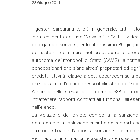
23 Giugno 2011
I gestori carburanti e, più in generale, tutti i tit
intrattenimento del tipo “Newslot” e “VLT – Video
obbligati ad iscriversi, entro il prossimo 30 giugn
del sistema ed i ritardi nel predisporre le proce
autonoma dei monopoli di Stato (AAMS).La norma rig
concessionari che siano altresì proprietari ed ogni
predetti, attività relative a detti apparecchi sulla
che ha istituito l’elenco presso il Ministero dell’E
A norma dello stesso art 1, comma 533-ter, i co
intrattenere rapporti contrattuali funzionali all’ese
nell’elenco.
La violazione del divieto comporta la sanzione
contraente e la risoluzione di diritto del rapporto c
La modulistica per l’apposita iscrizione all’elenco è
Per maggiori informazioni e assistenza è possibile ri