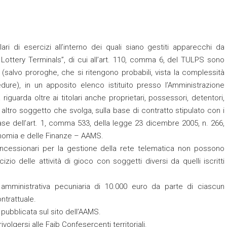
olari di esercizi all’interno dei quali siano gestiti apparecchi da
 Lottery Terminals”, di cui all’art. 110, comma 6, del TULPS sono
o (salvo proroghe, che si ritengono probabili, vista la complessità
dure), in un apposito elenco istituito presso l’Amministrazione
uarda oltre ai titolari anche proprietari, possessori, detentori,
 altro soggetto che svolga, sulla base di contratto stipulato con i
 base dell’art. 1, comma 533, della legge 23 dicembre 2005, n. 266,
conomia e delle Finanze – AAMS.
ncessionari per la gestione della rete telematica non possono
rcizio delle attività di gioco con soggetti diversi da quelli iscritti
 amministrativa pecuniaria di 10.000 euro da parte di ciascun
ontrattuale.
 pubblicata sul sito dell’AAMS.
volgersi alle Faib Confesercenti territoriali.