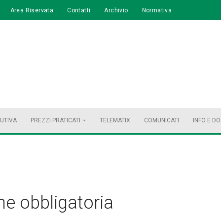
Area Riservata
Contatti
Archivio
Normativa
BUTIVA
PREZZI PRATICATI
TELEMATIX
COMUNICATI
INFO E D
ne obbligatoria