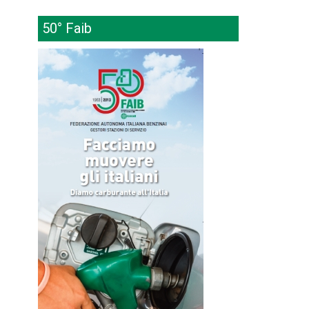
50° Faib