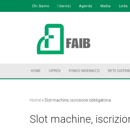
Chi Siamo
I Servizi
Agenda
Media
Links
Vai
al
contenuto
HOME
CIPREG
FONDO INDENNIZZI
RETE DISTRI
Home
»
Slot machine, iscrizione obbligatoria
Slot machine, iscrizio