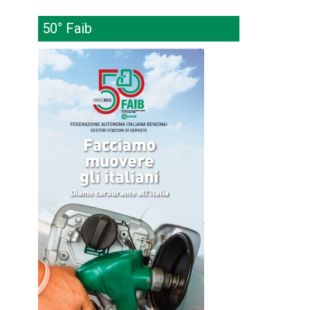
50° Faib