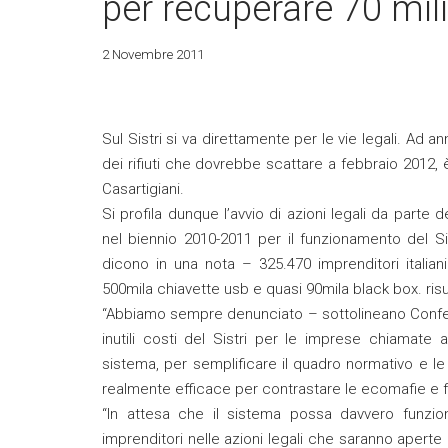
per recuperare 70 mili
2 Novembre 2011
Sul Sistri si va direttamente per le vie legali. Ad
dei rifiuti che dovrebbe scattare a febbraio 2012, 
Casartigiani.
Si profila dunque l’avvio di azioni legali da parte 
nel biennio 2010-2011 per il funzionamento del Si
dicono in una nota – 325.470 imprenditori italian
500mila chiavette usb e quasi 90mila black box. risult
“Abbiamo sempre denunciato – sottolineano Confeser
inutili costi del Sistri per le imprese chiamate 
sistema, per semplificare il quadro normativo e le
realmente efficace per contrastare le ecomafie e fo
“In attesa che il sistema possa davvero funz
imprenditori nelle azioni legali che saranno aperte 