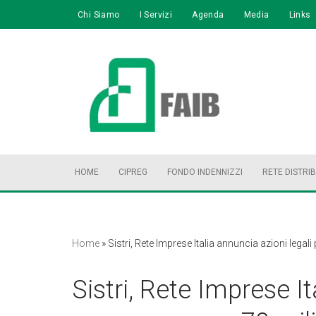
Chi Siamo
I Servizi
Agenda
Media
Links
Vai
al
contenuto
HOME
CIPREG
FONDO INDENNIZZI
RETE DISTRI
Home
»
Sistri, Rete Imprese Italia annuncia azioni legali
Sistri, Rete Imprese It