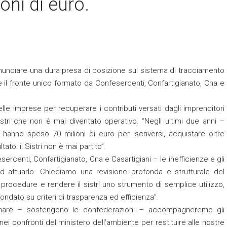
oni di euro.
 annunciare una dura presa di posizione sul sistema di tracciamento
è il fronte unico formato da Confesercenti, Confartigianato, Cna e
delle imprese per recuperare i contributi versati dagli imprenditori
stri che non è mai diventato operativo. “Negli ultimi due anni –
i hanno speso 70 milioni di euro per iscriversi, acquistare oltre
ato: il Sistri non è mai partito”.
centi, Confartigianato, Cna e Casartigiani – le inefficienze e gli
ad attuarlo. Chiediamo una revisione profonda e strutturale del
 procedure e rendere il sistri uno strumento di semplice utilizzo,
ndato su criteri di trasparenza ed efficienza”.
ionare – sostengono le confederazioni – accompagneremo gli
nei confronti del ministero dell’ambiente per restituire alle nostre