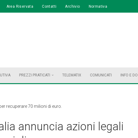
Area Riservata
Contatti
Archivio
Normativa
BUTIVA
PREZZI PRATICATI
TELEMATIX
COMUNICATI
INFO E D
 per recuperare 70 milioni di euro.
alia annuncia azioni legali