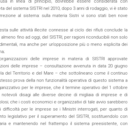
usa in linea di principio, dovrebbe essere considerata con
ta del sistema SISTRI nel 2010, dopo 3 anni di rodaggio, vi è stato
ezione al sistema: sulla materia Sistri vi sono stati ben nove
 sulle attività illecite connesse al ciclo dei rifiuti conclude la
 almeno fino ad oggi, del SISTRI, per ragioni riconducibili non solo
edimentali, ma anche per un’opposizione più o meno esplicita dei
ma;
 organizzazioni delle imprese in materia di SISTRI approvate
zazioni delle imprese – consultazione avvenuta in data 20 giugno
ela del Territorio e del Mare – che sottolineano come il continuo
o stesso prova della non funzionalità operativa di questo sistema a
nizzativo per le imprese, che il termine operativo del 1 ottobre
otevoli disagi alle diverse decine di migliaia di imprese e di
losi; che i costi economici e organizzativi di tale avvio sarebbero
i difficoltà per le imprese se i Ministri interrogati, per quanto di
to legislativo per il superamento del SISTRI, sostituendolo con
daria e mantenendo nel frattempo il sistema preesistente, con