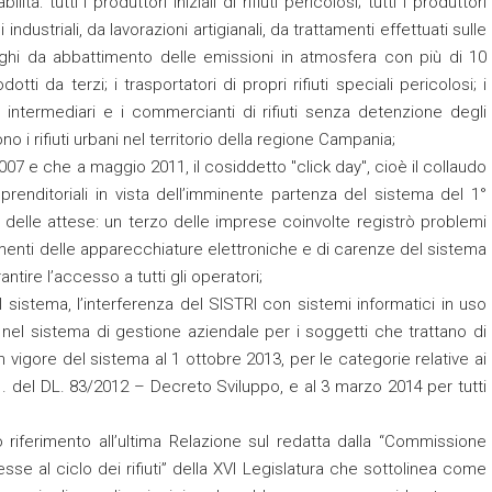
à: tutti i produttori iniziali di rifiuti pericolosi; tutti i produttori
ni industriali, da lavorazioni artigianali, da trattamenti effettuati sulle
fanghi da abbattimento delle emissioni in atmosfera con più di 10
odotti da terzi; i trasportatori di propri rifiuti speciali pericolosi; i
i intermediari e i commercianti di rifiuti senza detenzione degli
o i rifiuti urbani nel territorio della regione Campania;
07 e che a maggio 2011, il cosiddetto "click day", cioè il collaudo
prenditoriali in vista dell’imminente partenza del sistema del 1°
o delle attese: un terzo delle imprese coinvolte registrò problemi
menti delle apparecchiature elettroniche e di carenze del sistema
ntire l’accesso a tutti gli operatori;
l sistema, l’interferenza del SISTRI con sistemi informatici in uso
a nel sistema di gestione aziendale per i soggetti che trattano di
ta in vigore del sistema al 1 ottobre 2013, per le categorie relative ai
t.1. del DL. 83/2012 – Decreto Sviluppo, e al 3 marzo 2014 per tutti
riferimento all’ultima Relazione sul redatta dalla “Commissione
esse al ciclo dei rifiuti” della XVI Legislatura che sottolinea come