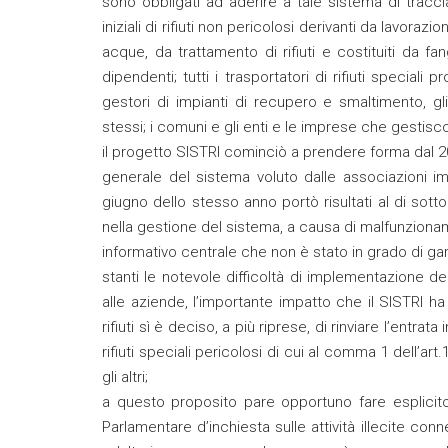
sono obbligati ad aderire a tale sistema di tracciabilit
iniziali di rifiuti non pericolosi derivanti da lavorazio
acque, da trattamento di rifiuti e costituiti da 
dipendenti; tutti i trasportatori di rifiuti speciali pr
gestori di impianti di recupero e smaltimento, gl
stessi; i comuni e gli enti e le imprese che gestiscon
il progetto SISTRI cominciò a prendere forma dal 20
generale del sistema voluto dalle associazioni im
giugno dello stesso anno portò risultati al di sott
nella gestione del sistema, a causa di malfunziona
informativo centrale che non è stato in grado di gara
stanti le notevole difficoltà di implementazione de
alle aziende, l’importante impatto che il SISTRI h
rifiuti sì è deciso, a più riprese, di rinviare l’entra
rifiuti speciali pericolosi di cui al comma 1 dell’ar
gli altri;
a questo proposito pare opportuno fare esplicito 
Parlamentare d’inchiesta sulle attività illecite conn