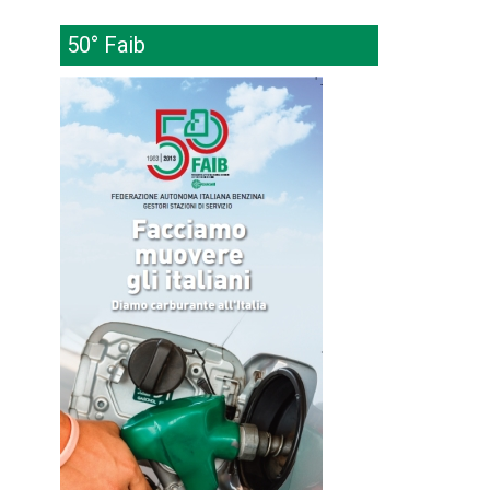
50° Faib