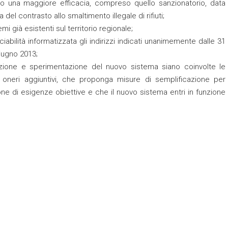
no una maggiore efficacia, compreso quello sanzionatorio, data
del contrasto allo smaltimento illegale di rifiuti;
mi già esistenti sul territorio regionale;
abilità informatizzata gli indirizzi indicati unanimemente dalle 31
giugno 2013;
tazione e sperimentazione del nuovo sistema siano coinvolte le
 oneri aggiuntivi, che proponga misure di semplificazione per
one di esigenze obiettive e che il nuovo sistema entri in funzione