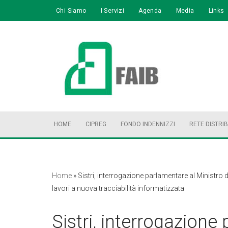
Chi Siamo
I Servizi
Agenda
Media
Links
Vai
al
contenuto
HOME
CIPREG
FONDO INDENNIZZI
RETE DISTRI
Home
»
Sistri, interrogazione parlamentare al Ministro 
lavori a nuova tracciabilità informatizzata
Sistri, interrogazione