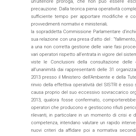
un’ulteriore proroga, che non può essere escl
precauzione. Dalla teorica piena operatività comple
sufficiente tempo per apportare modifiche e corr
provvedimenti normativi e ministeriali;
la sopraddetta Commissione Parlamentare d’inchiesta
sua relazione con una presa d’atto del : “fallimento,
a una non corretta gestione delle varie fasi proc
vari operatori rispetto all’entrata in vigore del siste
viste le Conclusioni della consultazione delle
all’unanimità dai rappresentanti delle 31 organiz
2013 presso il Ministero dell’Ambiente e della Tut
rinvio della effettiva operatività del SISTRI è ess
causa proprio del suo eccessivo sovraccarico orga
2013, qualora fosse confermato, comporterebbe n
operatori che producono e gestiscono rifiuti perico
rilevanti, in particolare in un momento di crisi e d
competenza, intendano valutare un rapido interven
nuovi criteri da affidare poi a normativa secon