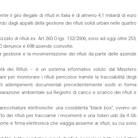
l giro illegale di rifiuti in Italia è di almeno 4,1 miliardi di euro
ardo dagli appalti della gestione dei rifiuti solidi urbani nelle quattro
zzato di rifiuti ex. Art 260 D.lgs. 152/2006, sono ad oggi oltre 253,
000 denunce e 698 aziende coinvolte;
la gestione e la movimentazione dei rifiuti da parte delle aziende
ità dei Rifiuti – è un sistema informativo voluto dal Ministero
e per monitorare i rifiuti pericolosi tramite la tracciabilità degli
genti adempimenti documentali precedentemente svolti in forma
arazione ambientale sul Registro di carico e scarico dei rifiuti e
pparecchiature elettroniche: una cosiddetta "black box", ovvero un
rto dei rifiuti per tracciarne i movimenti e una token usb da 4 Gb
te e firma elettronica che viaggia assieme ai rifiuti, su cui sono