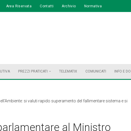
Area Riservata
Contatti
Archivio
Normativa
BUTIVA
PREZZI PRATICATI
TELEMATIX
COMUNICATI
INFO E D
dell'Ambiente: si valuti rapido superamento del fallimentare sistema e si
 parlamentare al Ministro