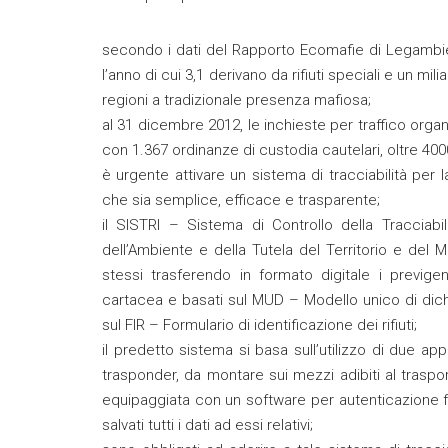
secondo i dati del Rapporto Ecomafie di Legambiente i
l’anno di cui 3,1 derivano da rifiuti speciali e un mili
regioni a tradizionale presenza mafiosa;
al 31 dicembre 2012, le inchieste per traffico organi
con 1.367 ordinanze di custodia cautelari, oltre 4
è urgente attivare un sistema di tracciabilità per 
che sia semplice, efficace e trasparente;
il SISTRI – Sistema di Controllo della Tracciabil
dell’Ambiente e della Tutela del Territorio e del Mar
stessi trasferendo in formato digitale i previ
cartacea e basati sul MUD – Modello unico di dichi
sul FIR – Formulario di identificazione dei rifiuti;
il predetto sistema si basa sull’utilizzo di due a
trasponder, da montare sui mezzi adibiti al traspo
equipaggiata con un software per autenticazione for
salvati tutti i dati ad essi relativi;