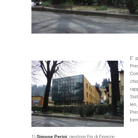
E’ 
Pre
Com
chi
rap
Sis
Ie
Pre
ben
1)
Simone Perini
, gestore Eni di Firenze