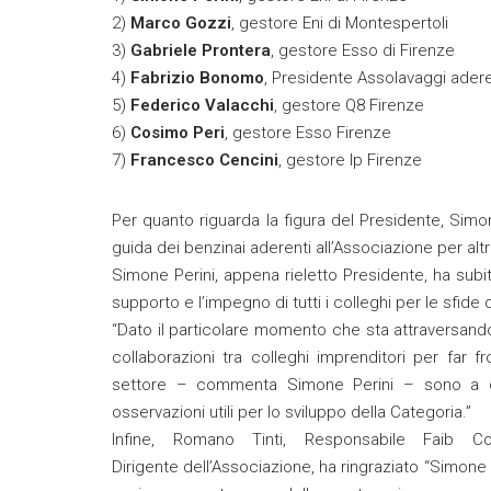
2)
Marco Gozzi
, gestore Eni di Montespertoli
3)
Gabriele Prontera
, gestore Esso di Firenze
4)
Fabrizio Bonomo
, Presidente Assolavaggi adere
5)
Federico Valacchi
, gestore Q8 Firenze
6)
Cosimo Peri
, gestore Esso Firenze
7)
Francesco Cencini
, gestore Ip Firenze
Per quanto riguarda la figura del Presidente, Simon
guida dei benzinai aderenti all’Associazione per altr
Simone Perini, appena rieletto Presidente, ha subito
supporto e l’impegno di tutti i colleghi per le sfide 
“Dato il particolare momento che sta attraversand
collaborazioni tra colleghi imprenditori per far
settore – commenta Simone Perini – sono a disp
osservazioni utili per lo sviluppo della Categoria.”
Infine, Romano Tinti, Responsabile Faib 
Dirigente dell’Associazione, ha ringraziato “Simone 