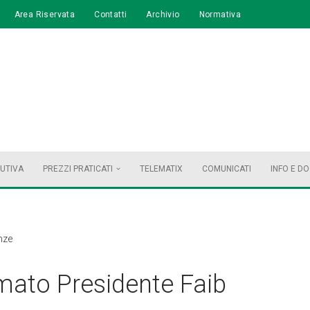
Area Riservata
Contatti
Archivio
Normativa
BUTIVA
PREZZI PRATICATI
TELEMATIX
COMUNICATI
INFO E D
nze
mato Presidente Faib