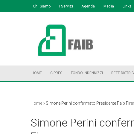
Chi Siamo
I Servizi
Agenda
Media
Links
Vai
al
contenuto
HOME
CIPREG
FONDO INDENNIZZI
RETE DISTRI
Home
»
Simone Perini confermato Presidente Faib Fire
Simone Perini confer