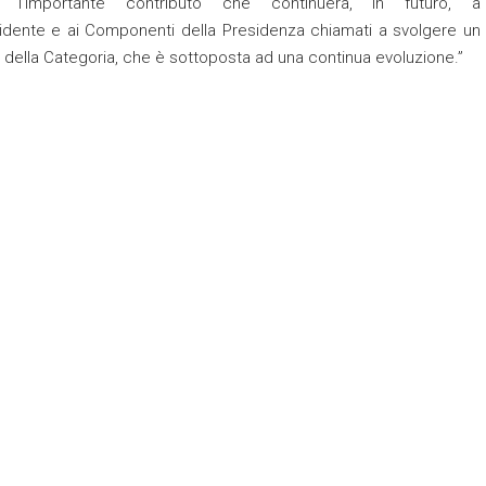
l’importante contributo che continuerà, in futuro, a
sidente e ai Componenti della Presidenza chiamati a svolgere un
le della Categoria, che è sottoposta ad una continua evoluzione.”