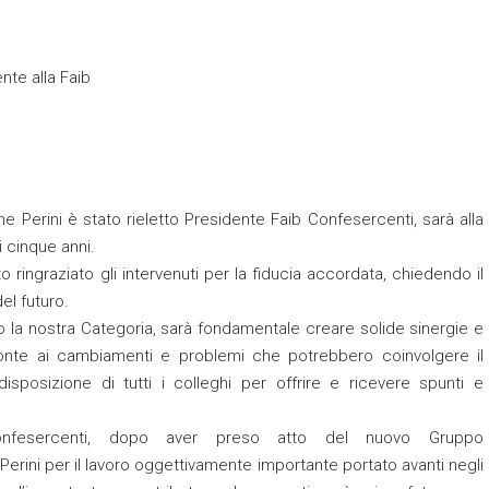
nte alla Faib
e Perini è stato rieletto Presidente Faib Confesercenti, sarà alla
i cinque anni.
 ringraziato gli intervenuti per la fiducia accordata, chiedendo il
del futuro.
o la nostra Categoria, sarà fondamentale creare solide sinergie e
 fronte ai cambiamenti e problemi che potrebbero coinvolgere il
osizione di tutti i colleghi per offrire e ricevere spunti e
Confesercenti, dopo aver preso atto del nuovo Gruppo
Perini per il lavoro oggettivamente importante portato avanti negli