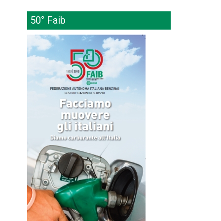
50° Faib