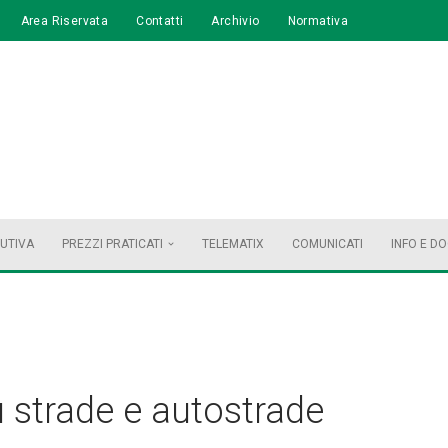
Area Riservata
Contatti
Archivio
Normativa
BUTIVA
PREZZI PRATICATI
TELEMATIX
COMUNICATI
INFO E D
 strade e autostrade