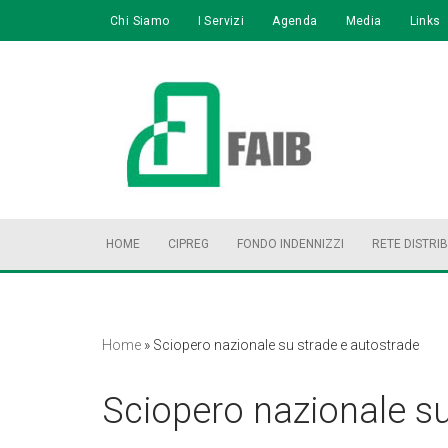
Chi Siamo
I Servizi
Agenda
Media
Links
Vai
al
contenuto
HOME
CIPREG
FONDO INDENNIZZI
RETE DISTRI
Home
»
Sciopero nazionale su strade e autostrade
Sciopero nazionale su