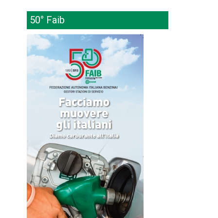
50° Faib