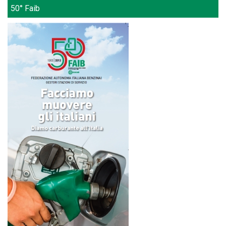
50° Faib