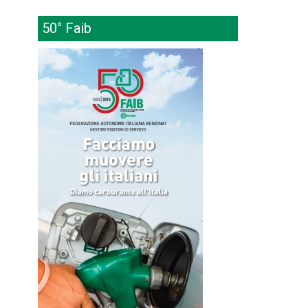
50° Faib