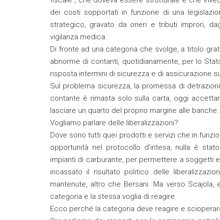
dei costi sopportati in funzione di una legislazi
strategico, gravato da oneri e tributi improri, dagl
vigilanza medica.
Di fronte ad una categoria che svolge, a titolo gra
abnorme di contanti, quotidianamente, per lo Stato
risposta intermini di sicurezza e di assicurazione sui
Sul problema sicurezza, la promessa di detrazioni f
contante è rimasta solo sulla carta, oggi accetta
lasciare un quarto del proprio margine alle banche.
Vogliamo parlare delle liberalizzazioni?
Dove sono tutti quei prodotti e servizi che in fun
opportunità nel protocollo d’intesa, nulla è stat
impianti di carburante, per permettere a soggetti e
incassato il risultato politico delle liberalizza
mantenute, altro che Bersani. Ma verso Scajola, 
categoria e la stessa voglia di reagire.
Ecco perché la categoria deve reagire e sciopera