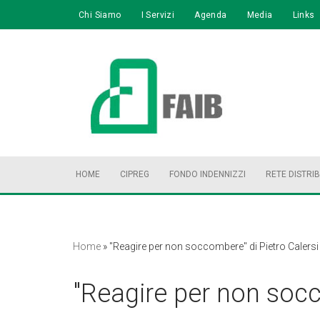
Chi Siamo
I Servizi
Agenda
Media
Links
Vai
al
contenuto
HOME
CIPREG
FONDO INDENNIZZI
RETE DISTRI
Home
»
"Reagire per non soccombere" di Pietro Calersi
"Reagire per non socc