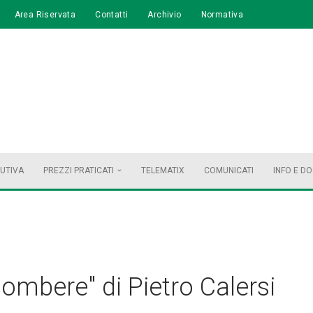
Area Riservata
Contatti
Archivio
Normativa
BUTIVA
PREZZI PRATICATI
TELEMATIX
COMUNICATI
INFO E D
ombere" di Pietro Calersi