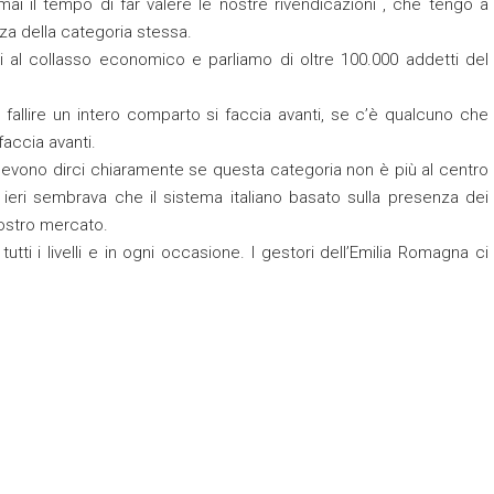
mai il tempo di far valere le nostre rivendicazioni , che tengo a
za della categoria stessa.
 al collasso economico e parliamo di oltre 100.000 addetti del
o fallire un intero comparto si faccia avanti, se c’è qualcuno che
faccia avanti.
 devono dirci chiaramente se questa categoria non è più al centro
o a ieri sembrava che il sistema italiano basato sulla presenza dei
nostro mercato.
utti i livelli e in ogni occasione. I gestori dell’Emilia Romagna ci