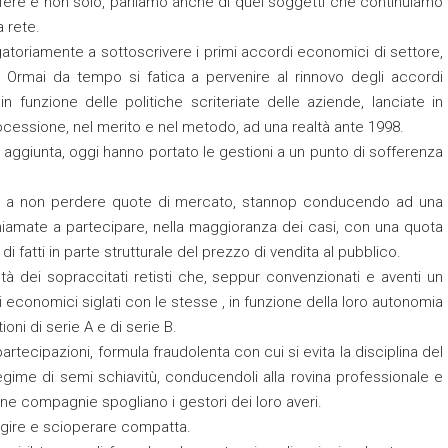
ifere e non solo, parliamo anche di quei soggetti che continuiamo
a rete.
atoriamente a sottoscrivere i primi accordi economici di settore,
. Ormai da tempo si fatica a pervenire al rinnovo degli accordi
in funzione delle politiche scriteriate delle aziende, lanciate in
trocessione, nel merito e nel metodo, ad una realtà ante 1998.
in aggiunta, oggi hanno portato le gestioni a un punto di sofferenza
tese a non perdere quote di mercato, stannop conducendo ad una
 chiamate a partecipare, nella maggioranza dei casi, con una quota
i fatti in parte strutturale del prezzo di vendita al pubblico.
età dei sopraccitati retisti che, seppur convenzionati e aventi un
 economici siglati con le stesse , in funzione della loro autonomia
oni di serie A e di serie B.
 partecipazioni, formula fraudolenta con cui si evita la disciplina del
egime di semi schiavitù, conducendoli alla rovina professionale e
cune compagnie spogliano i gestori dei loro averi.
eagire e scioperare compatta.