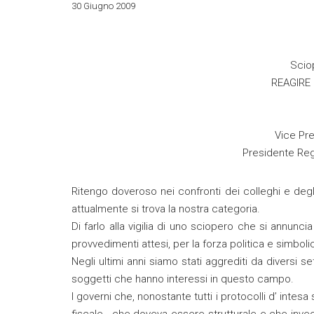
30 Giugno 2009
Sciop
REAGIRE
Vice Pre
Presidente Reg
Ritengo doveroso nei confronti dei colleghi e degli
attualmente si trova la nostra categoria.
Di farlo alla vigilia di uno sciopero che si annuncia
provvedimenti attesi, per la forza politica e simboli
Negli ultimi anni siamo stati aggrediti da diversi s
soggetti che hanno interessi in questo campo.
I governi che, nonostante tutti i protocolli d’ intes
fiscale , che doveva essere strutturale e che inve