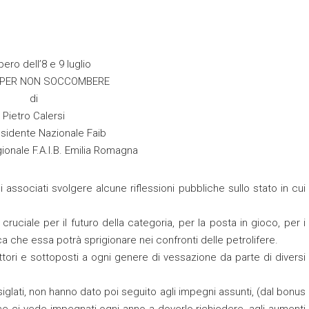
ero dell’8 e 9 luglio
 PER NON SOCCOMBERE
di
Pietro Calersi
sidente Nazionale Faib
ionale F.A.I.B. Emilia Romagna
 associati svolgere alcune riflessioni pubbliche sullo stato in cui
 cruciale per il futuro della categoria, per la posta in gioco, per i
ca che essa potrà sprigionare nei confronti delle petrolifere.
ettori e sottoposti a ogni genere di vessazione da parte di diversi
a siglati, non hanno dato poi seguito agli impegni assunti, (dal bonus
ce ci vede impegnati ogni anno a doverlo richiedere, agli aumenti