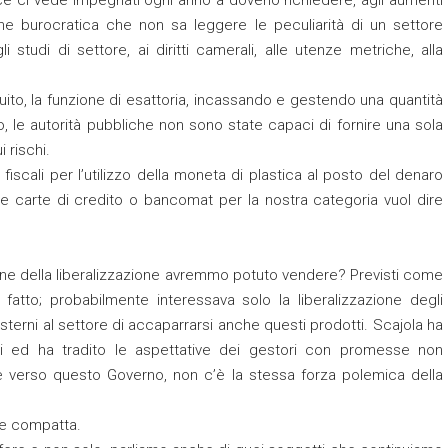
one burocratica che non sa leggere le peculiarità di un settore
i studi di settore, ai diritti camerali, alle utenze metriche, alla
tuito, la funzione di esattoria, incassando e gestendo una quantità
, le autorità pubbliche non sono state capaci di fornire una sola
 rischi.
iscali per l’utilizzo della moneta di plastica al posto del denaro
re carte di credito o bancomat per la nostra categoria vuol dire
zione della liberalizzazione avremmo potuto vendere? Previsti come
o fatto; probabilmente interessava solo la liberalizzazione degli
sterni al settore di accaparrarsi anche questi prodotti. Scajola ha
zioni ed ha tradito le aspettative dei gestori con promesse non
e verso questo Governo, non c’è la stessa forza polemica della
re compatta.