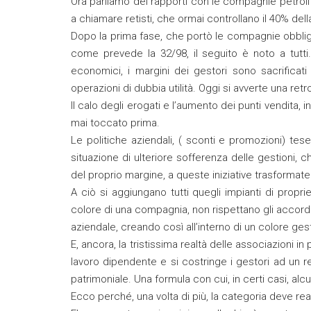
Ora parliamo dei rapporti con le compagnie petrol
a chiamare retisti, che ormai controllano il 40% dell
Dopo la prima fase, che portò le compagnie obblig
come prevede la 32/98, il seguito è noto a tutti
economici, i margini dei gestori sono sacrificati 
operazioni di dubbia utilità. Oggi si avverte una re
Il calo degli erogati e l’aumento dei punti vendita, 
mai toccato prima.
Le politiche aziendali, ( sconti e promozioni) 
situazione di ulteriore sofferenza delle gestioni,
del proprio margine, a queste iniziative trasformate d
A ciò si aggiungano tutti quegli impianti di propri
colore di una compagnia, non rispettano gli accordi
aziendale, creando così all’interno di un colore gesti
E, ancora, la tristissima realtà delle associazioni in
lavoro dipendente e si costringe i gestori ad un r
patrimoniale. Una formula con cui, in certi casi, al
Ecco perché, una volta di più, la categoria deve r