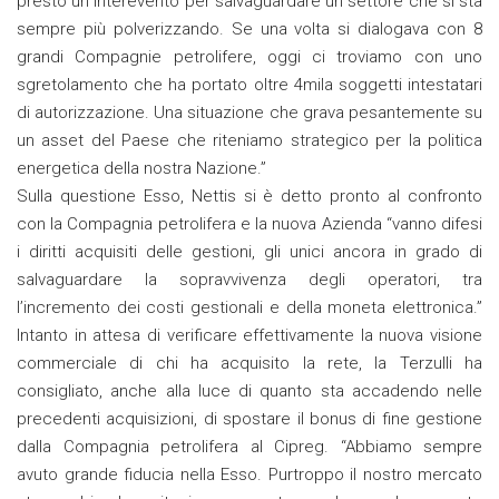
presto un interevento per salvaguardare un settore che si sta
sempre più polverizzando. Se una volta si dialogava con 8
grandi Compagnie petrolifere, oggi ci troviamo con uno
sgretolamento che ha portato oltre 4mila soggetti intestatari
di autorizzazione. Una situazione che grava pesantemente su
un asset del Paese che riteniamo strategico per la politica
energetica della nostra Nazione.”
Sulla questione Esso, Nettis si è detto pronto al confronto
con la Compagnia petrolifera e la nuova Azienda “vanno difesi
i diritti acquisiti delle gestioni, gli unici ancora in grado di
salvaguardare la sopravvivenza degli operatori, tra
l’incremento dei costi gestionali e della moneta elettronica.”
Intanto in attesa di verificare effettivamente la nuova visione
commerciale di chi ha acquisito la rete, la Terzulli ha
consigliato, anche alla luce di quanto sta accadendo nelle
precedenti acquisizioni, di spostare il bonus di fine gestione
dalla Compagnia petrolifera al Cipreg. “Abbiamo sempre
avuto grande fiducia nella Esso. Purtroppo il nostro mercato