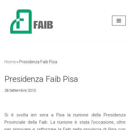
Vai
al
contenuto
Home
»
Presidenza Faib Pisa
Presidenza Faib Pisa
28 Settembre 2010
Si è svolta ieri sera a Pisa la riunione della Presidenza
Provinciale della Faib. La riunione è stata l’occasione, oltre
per rinnovare e rafforzare la Faib nella provincia di Pisa con