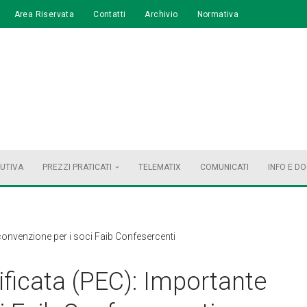
Area Riservata
Contatti
Archivio
Normativa
BUTIVA
PREZZI PRATICATI
TELEMATIX
COMUNICATI
INFO E D
 convenzione per i soci Faib Confesercenti
ificata (PEC): Importante