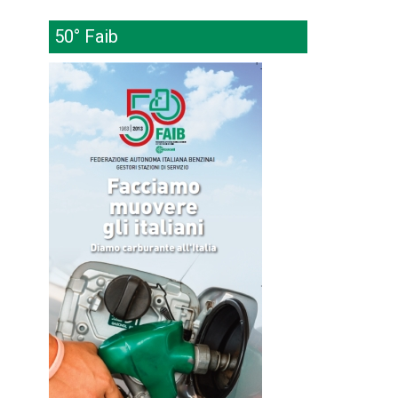
50° Faib