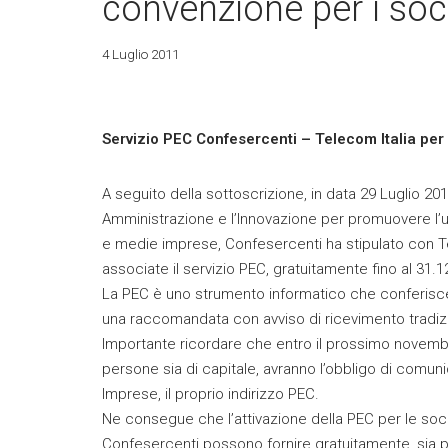
convenzione per i soc
4 Luglio 2011
Servizio PEC Confesercenti – Telecom Italia per 
A seguito della sottoscrizione, in data 29 Luglio 201
Amministrazione e l’Innovazione per promuovere l’ut
e medie imprese, Confesercenti ha stipulato con Te
associate il servizio PEC, gratuitamente fino al 31.
La PEC è uno strumento informatico che conferisce 
una raccomandata con avviso di ricevimento tradiz
Importante ricordare che entro il prossimo novembre
persone sia di capitale, avranno l’obbligo di comuni
Imprese, il proprio indirizzo PEC.
Ne consegue che l’attivazione della PEC per le soc
Confesercenti possono fornire gratuitamente, sia p