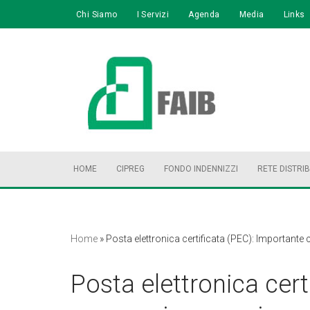
Chi Siamo
I Servizi
Agenda
Media
Links
Vai
al
contenuto
HOME
CIPREG
FONDO INDENNIZZI
RETE DISTRI
Home
»
Posta elettronica certificata (PEC): Importante
Posta elettronica cert