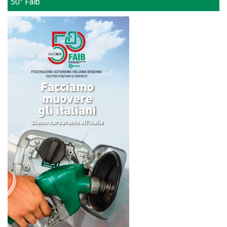
50° Faib