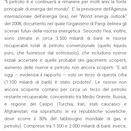
“Il petrolio è e continuerà a rimanere per molti anni la fonte
principale di energia del mondo”. E’ la previsione dell’Agenzia
internazionale dell’energia (Iea), nel “World energy outlook”
del 2008, documento nel quale l’organismo di Parigi delinea gli
scenari futuri della risorsa energetica. Seocndo l’Iea, inoltre,
sono stimate in circa 3.500 miliardi di barili le risorse
recuperabili totali di petrolio convenzionale (quello liquido
puro, che fuoriesce dal sottosuolo), che includono riserve
iniziali accertate e quelle probabili dei giacimenti scoperti,
aumento delle riserve e petrolio non ancora scoperti. “E ad
oggi – evidenzia il rapporto – solo un terzo di questa cifra
(1.100 miliardi di barili) è stato prodotto”. Le risorse non
ancora scoperte contano per circa un terzo del petrolio
restante recuperabile, concentrato tra Medio Oriente, Russia,
e regione del Caspio (Turchia, Iran, stati caucasici e
Afghanistan, ma soprattutto le ex repubbliche sovietiche,
dove scorre il 30% del fabbisogno mondiale di gas e
petrolio). Comprese tra 1.500 e 2.000 miliardi di barili, invece,