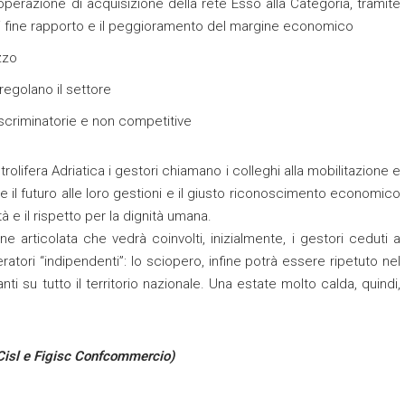
’operazione di acquisizione della rete Esso alla Categoria, tramite
o di fine rapporto e il peggioramento del margine economico
zzo
regolano il settore
iscriminatorie e non competitive
rolifera Adriatica i gestori chiamano i colleghi alla mobilitazione e
re il futuro alle loro gestioni e il giusto riconoscimento economico
ità e il rispetto per la dignità umana.
e articolata che vedrà coinvolti, inizialmente, i gestori ceduti a
ratori “indipendenti”: lo sciopero, infine potrà essere ripetuto nel
i su tutto il territorio nazionale. Una estate molto calda, quindi,
Cisl e Figisc Confcommercio)