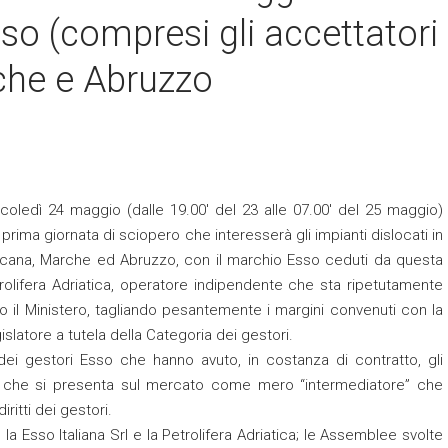
so (compresi gli accettatori
che e Abruzzo
coledì 24 maggio (dalle 19.00′ del 23 alle 07.00′ del 25 maggio)
 prima giornata di sciopero che interesserà gli impianti dislocati in
cana, Marche ed Abruzzo, con il marchio Esso ceduti da questa
trolifera Adriatica, operatore indipendente che sta ripetutamente
so il Ministero, tagliando pesantemente i margini convenuti con la
slatore a tutela della Categoria dei gestori.
dei gestori Esso che hanno avuto, in costanza di contratto, gli
ore che si presenta sul mercato come mero “intermediatore” che
ritti dei gestori.
la Esso Italiana Srl e la Petrolifera Adriatica; le Assemblee svolte