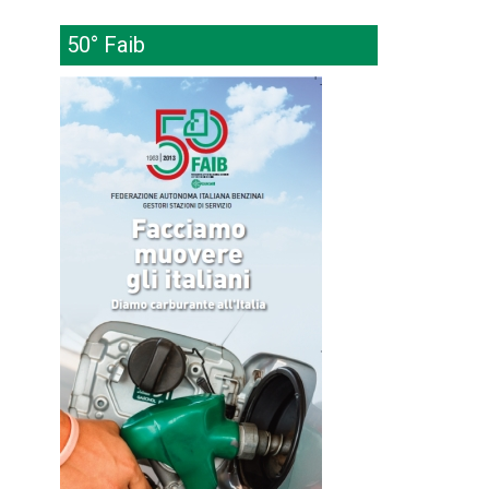
50° Faib