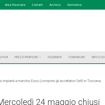
Area Riservata
Contatti
Archivio
Normativa
BUTIVA
PREZZI PRATICATI
TELEMATIX
COMUNICATI
INFO E D
si impianti a marchio Esso (compresi gli accettatori Self) in Toscana,
. Mercoledì 24 maggio chiusi