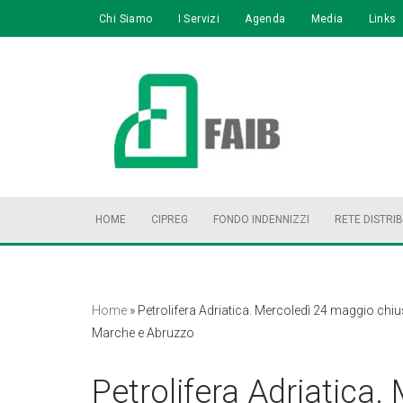
Chi Siamo
I Servizi
Agenda
Media
Links
Vai
al
contenuto
HOME
CIPREG
FONDO INDENNIZZI
RETE DISTRI
Home
»
Petrolifera Adriatica. Mercoledì 24 maggio chiu
Marche e Abruzzo
Petrolifera Adriatica