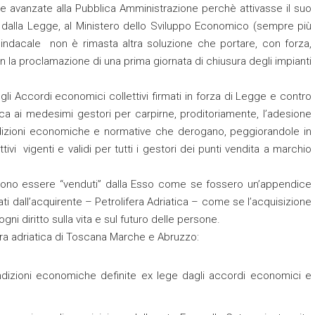
ieste avanzate alla Pubblica Amministrazione perchè attivasse il suo
dalla Legge, al Ministero dello Sviluppo Economico (sempre più
a sindacale non è rimasta altra soluzione che portare, con forza,
on la proclamazione di una prima giornata di chiusura degli impianti
gli Accordi economici collettivi firmati in forza di Legge e contro
atica ai medesimi gestori per carpirne, proditoriamente, l’adesione
dizioni economiche e normative che derogano, peggiorandole in
ivi vigenti e validi per tutti i gestori dei punti vendita a marchio
ossono essere “venduti” dalla Esso come se fossero un’appendice
i dall’acquirente – Petrolifera Adriatica – come se l’acquisizione
i diritto sulla vita e sul futuro delle persone.
fera adriatica di Toscana Marche e Abruzzo:
ondizioni economiche definite ex lege dagli accordi economici e