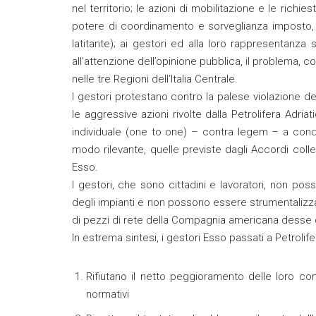
nel territorio; le azioni di mobilitazione e le rich
potere di coordinamento e sorveglianza imposto, 
latitante); ai gestori ed alla loro rappresentanz
all’attenzione dell’opinione pubblica, il problema, c
nelle tre Regioni dell’Italia Centrale.
I gestori protestano contro la palese violazione de
le aggressive azioni rivolte dalla Petrolifera Adri
individuale (one to one) – contra legem – a con
modo rilevante, quelle previste dagli Accordi collett
Esso.
I gestori, che sono cittadini e lavoratori, non p
degli impianti e non possono essere strumentalizzat
di pezzi di rete della Compagnia americana desse ogn
In estrema sintesi, i gestori Esso passati a Petroli
Rifiutano il netto peggioramento delle loro c
normativi