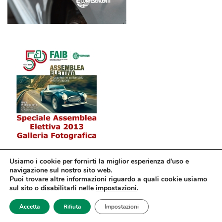
Usiamo i cookie per fornirti la miglior esperienza d'uso e
navigazione sul nostro sito web.
Puoi trovare altre informazioni riguardo a quali cookie usiamo
sul sito o disabilitarli nelle
impostazioni
.
© Confesercenti | Ufficio stampa: Via Nazionale, 60 00184 Roma fax: 06
Accetta
Rifiuta
Impostazioni
4746886 | Sito web sviluppato da
dm3