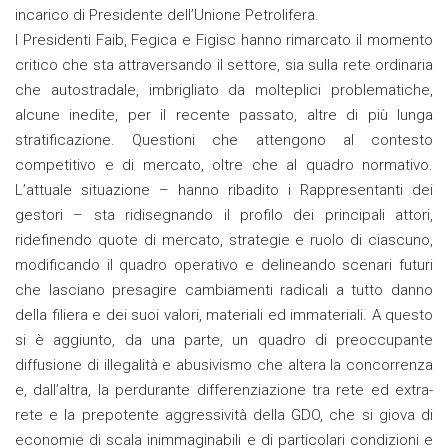
incarico di Presidente dell’Unione Petrolifera.
I Presidenti Faib, Fegica e Figisc hanno rimarcato il momento
critico che sta attraversando il settore, sia sulla rete ordinaria
che autostradale, imbrigliato da molteplici problematiche,
alcune inedite, per il recente passato, altre di più lunga
stratificazione. Questioni che attengono al contesto
competitivo e di mercato, oltre che al quadro normativo.
L’attuale situazione – hanno ribadito i Rappresentanti dei
gestori – sta ridisegnando il profilo dei principali attori,
ridefinendo quote di mercato, strategie e ruolo di ciascuno,
modificando il quadro operativo e delineando scenari futuri
che lasciano presagire cambiamenti radicali a tutto danno
della filiera e dei suoi valori, materiali ed immateriali. A questo
si è aggiunto, da una parte, un quadro di preoccupante
diffusione di illegalità e abusivismo che altera la concorrenza
e, dall’altra, la perdurante differenziazione tra rete ed extra-
rete e la prepotente aggressività della GDO, che si giova di
economie di scala inimmaginabili e di particolari condizioni e