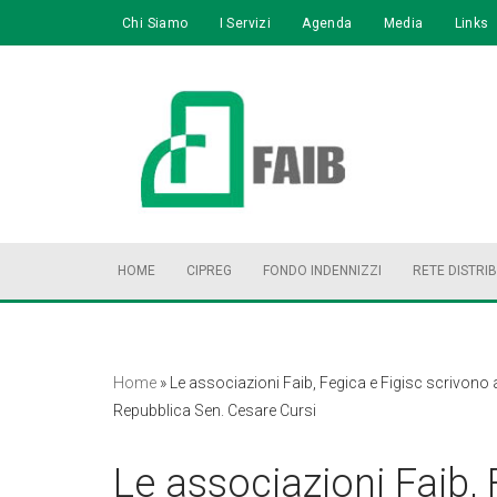
Chi Siamo
I Servizi
Agenda
Media
Links
Vai
al
contenuto
HOME
CIPREG
FONDO INDENNIZZI
RETE DISTRI
Home
»
Le associazioni Faib, Fegica e Figisc scrivono 
Repubblica Sen. Cesare Cursi
Le associazioni Faib, 