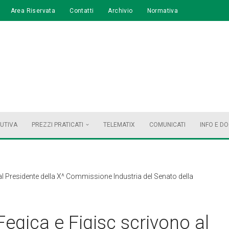
Area Riservata
Contatti
Archivio
Normativa
BUTIVA
PREZZI PRATICATI
TELEMATIX
COMUNICATI
INFO E D
al Presidente della X^ Commissione Industria del Senato della
Fegica e Figisc scrivono al