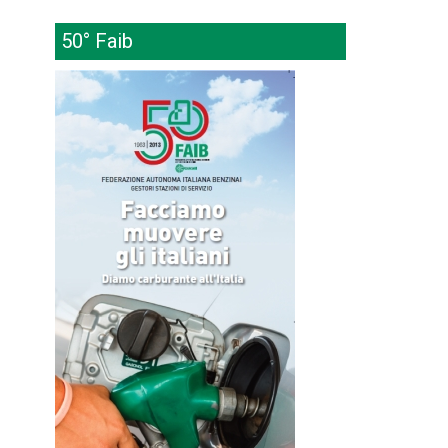
50° Faib