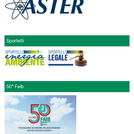
Sportelli
50° Faib