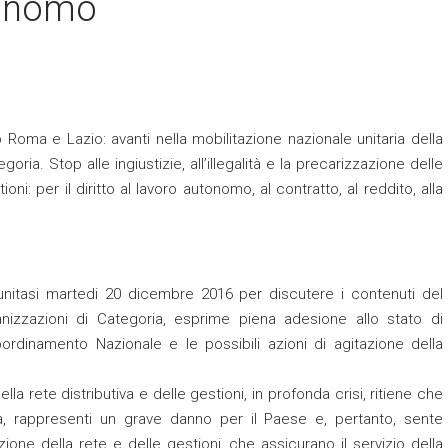
utonomo
b Roma e Lazio: avanti nella mobilitazione nazionale unitaria della
goria. Stop alle ingiustizie, all’illegalità e la precarizzazione delle
ioni: per il diritto al lavoro autonomo, al contratto, al reddito, alla
unitasi martedi 20 dicembre 2016 per discutere i contenuti del
anizzazioni di Categoria, esprime piena adesione allo stato di
ordinamento Nazionale e le possibili azioni di agitazione della
lla rete distributiva e delle gestioni, in profonda crisi, ritiene che
va, rappresenti un grave danno per il Paese e, pertanto, sente
nzione della rete e delle gestioni, che assicurano il servizio della