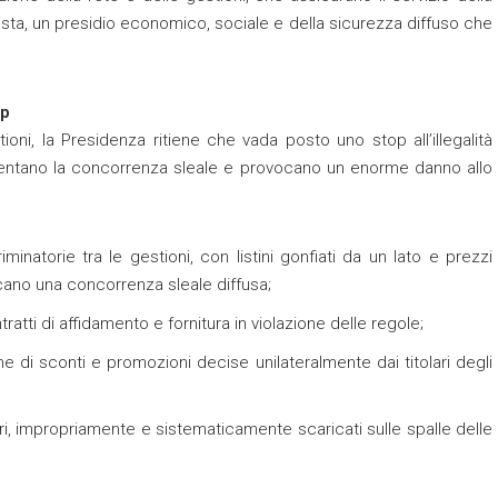
lista, un presidio economico, sociale e della sicurezza diffuso che
op
oni, la Presidenza ritiene che vada posto uno stop all’illegalità
imentano la concorrenza sleale e provocano un enorme danno allo
minatorie tra le gestioni, con listini gonfiati da un lato e prezzi
cano una concorrenza sleale diffusa;
ratti di affidamento e fornitura in violazione delle regole;
he di sconti e promozioni decise unilateralmente dai titolari degli
ari, impropriamente e sistematicamente scaricati sulle spalle delle