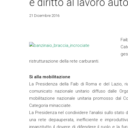
e diritto al lavoro a
21 Dicembre 2016
Fai
Cate
gest
ristrutturazione della rete carburanti.
Si alla mobilitazione
La Presidenza della Faib di Roma e del Lazio, ri
comunicato nazionale unitario diffuso dalle Org
mobilitazione nazionale unitaria promosso dal Co
Categoria minacciate.
La Presidenza nel condividere l’analisi sullo stato de
una rete depauperata, inefficiente e improdutti
innanzitutto il dovere di difendere il ruolo e la fu