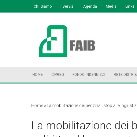
Chi Siamo
I Servizi
Agenda
Media
Links
Vai
al
contenuto
HOME
CIPREG
FONDO INDENNIZZI
RETE DISTRI
Home
»
La mobilitazione dei benzinai: stop alle ingiusti
La mobilitazione dei be