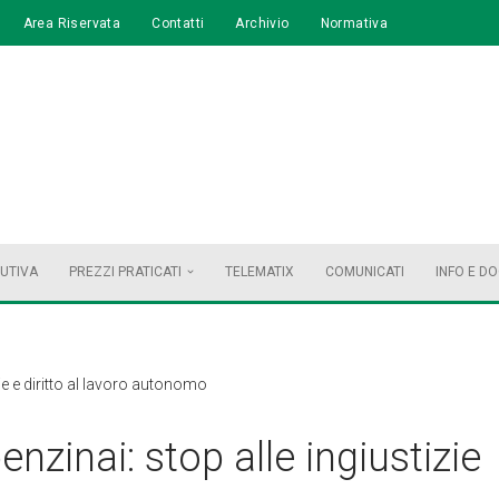
Area Riservata
Contatti
Archivio
Normativa
BUTIVA
PREZZI PRATICATI
TELEMATIX
COMUNICATI
INFO E D
zie e diritto al lavoro autonomo
nzinai: stop alle ingiustizie