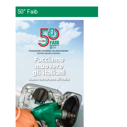
50° Faib