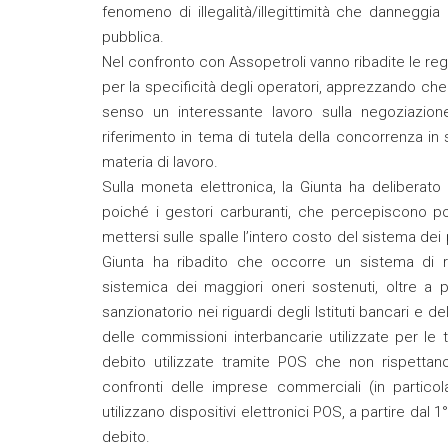
fenomeno di illegalità/illegittimità che danneggia
pubblica.
Nel confronto con Assopetroli vanno ribadite le rego
per la specificità degli operatori, apprezzando che i
senso un interessante lavoro sulla negoziazion
riferimento in tema di tutela della concorrenza in s
materia di lavoro.
Sulla moneta elettronica, la Giunta ha deliberat
poiché i gestori carburanti, che percepiscono p
mettersi sulle spalle l’intero costo del sistema dei
Giunta ha ribadito che occorre un sistema di r
sistemica dei maggiori oneri sostenuti, oltre a 
sanzionatorio nei riguardi degli Istituti bancari e de
delle commissioni interbancarie utilizzate per le 
debito utilizzate tramite POS che non rispettan
confronti delle imprese commerciali (in partico
utilizzano dispositivi elettronici POS, a partire dal
debito.