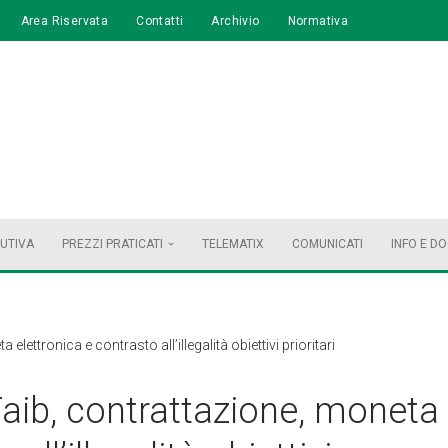
Area Riservata
Contatti
Archivio
Normativa
BUTIVA
PREZZI PRATICATI
TELEMATIX
COMUNICATI
INFO E D
lettronica e contrasto all’illegalità obiettivi prioritari
aib, contrattazione, moneta