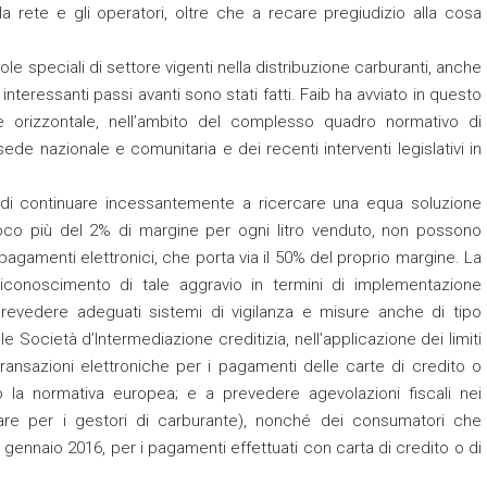
 la rete e gli operatori, oltre che a recare pregiudizio alla cosa
le speciali di settore vigenti nella distribuzione carburanti, anche
nteressanti passi avanti sono stati fatti. Faib ha avviato in questo
e orizzontale, nell’ambito del complesso quadro normativo di
ede nazionale e comunitaria e dei recenti interventi legislativi in
o di continuare incessantemente a ricercare una equa soluzione
oco più del 2% di margine per ogni litro venduto, non possono
 pagamenti elettronici, che porta via il 50% del proprio margine. La
iconoscimento di tale aggravio in termini di implementazione
prevedere adeguati sistemi di vigilanza e misure anche di tipo
lle Società d’Intermediazione creditizia, nell’applicazione dei limiti
transazioni elettroniche per i pagamenti delle carte di credito o
o la normativa europea; e a prevedere agevolazioni fiscali nei
lare per i gestori di carburante), nonché dei consumatori che
 1° gennaio 2016, per i pagamenti effettuati con carta di credito o di