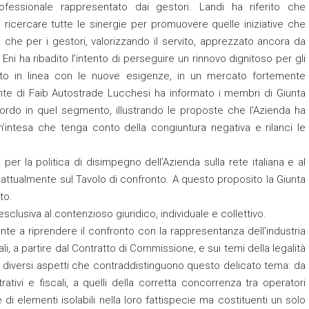
rofessionale rappresentato dai gestori. Landi ha riferito che
i ricercare tutte le sinergie per promuovere quelle iniziative che
 che per i gestori, valorizzando il servito, apprezzato ancora da
 Eni ha ribadito l’intento di perseguire un rinnovo dignitoso per gli
tto in linea con le nuove esigenze, in un mercato fortemente
ente di Faib Autostrade Lucchesi ha informato i membri di Giunta
accordo in quel segmento, illustrando le proposte che l’Azienda ha
’intesa che tenga conto della congiuntura negativa e rilanci le
r la politica di disimpegno dell’Azienda sulla rete italiana e al
attualmente sul Tavolo di confronto. A questo proposito la Giunta
to.
esclusiva al contenzioso giuridico, individuale e collettivo.
nte a riprendere il confronto con la rappresentanza dell’industria
li, a partire dal Contratto di Commissione, e sui temi della legalità
i diversi aspetti che contraddistinguono questo delicato tema: da
rativi e fiscali, a quelli della corretta concorrenza tra operatori
di elementi isolabili nella loro fattispecie ma costituenti un solo