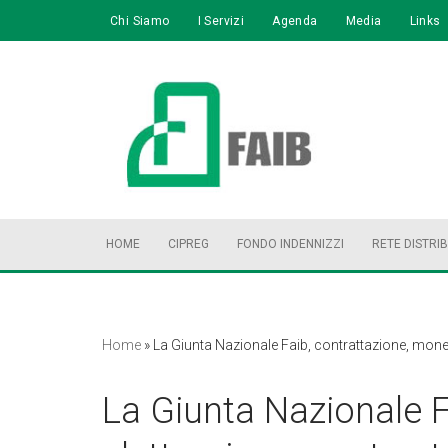
Chi Siamo
I Servizi
Agenda
Media
Links
Vai
al
contenuto
HOME
CIPREG
FONDO INDENNIZZI
RETE DISTRI
Home
»
La Giunta Nazionale Faib, contrattazione, moneta e
La Giunta Nazionale F