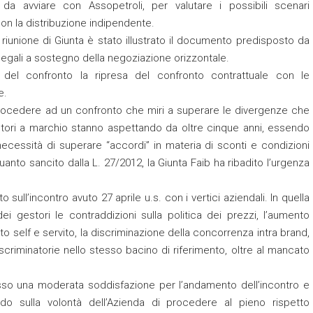
 da avviare con Assopetroli, per valutare i possibili scenari
con la distribuzione indipendente.
 riunione di Giunta è stato illustrato il documento predisposto da
 legali a sostegno della negoziazione orizzontale.
 del confronto la ripresa del confronto contrattuale con le
e.
i procedere ad un confronto che miri a superare le divergenze che
stori a marchio stanno aspettando da oltre cinque anni, essendo
necessità di superare “accordi” in materia di sconti e condizioni
to sancito dalla L. 27/2012, la Giunta Faib ha ribadito l’urgenza
 sull’incontro avuto 27 aprile u.s. con i vertici aziendali. In quella
 gestori le contraddizioni sulla politica dei prezzi, l’aumento
to self e servito, la discriminazione della concorrenza intra brand,
scriminatorie nello stesso bacino di riferimento, oltre al mancato
resso una moderata soddisfazione per l’andamento dell’incontro e
do sulla volontà dell’Azienda di procedere al pieno rispetto