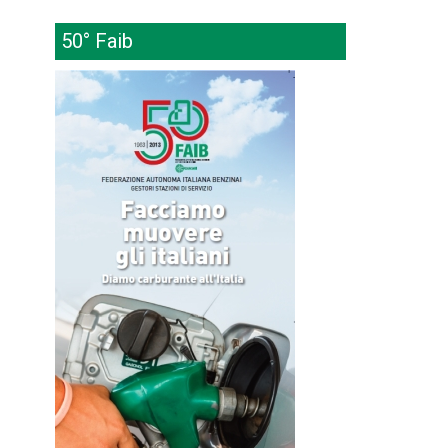
50° Faib