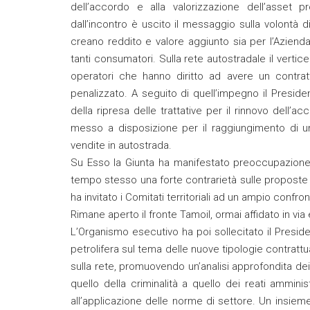
dell’accordo e alla valorizzazione dell’asset p
dall’incontro è uscito il messaggio sulla volontà d
creano reddito e valore aggiunto sia per l’Azienda
tanti consumatori. Sulla rete autostradale il vertice
operatori che hanno diritto ad avere un contra
penalizzato. A seguito di quell’impegno il Presid
della ripresa delle trattative per il rinnovo dell’
messo a disposizione per il raggiungimento di un
vendite in autostrada.
Su Esso la Giunta ha manifestato preoccupazione pe
tempo stesso una forte contrarietà sulle proposte 
ha invitato i Comitati territoriali ad un ampio confron
Rimane aperto il fronte Tamoil, ormai affidato in via 
L’Organismo esecutivo ha poi sollecitato il Preside
petrolifera sul tema delle nuove tipologie contrattua
sulla rete, promuovendo un’analisi approfondita de
quello della criminalità a quello dei reati amminist
all’applicazione delle norme di settore. Un insieme 