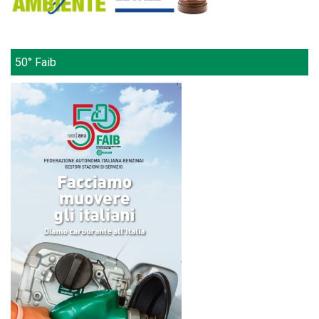
50° Faib