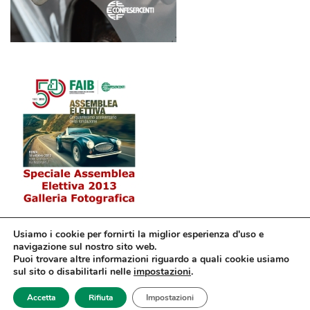
Usiamo i cookie per fornirti la miglior esperienza d'uso e
navigazione sul nostro sito web.
Puoi trovare altre informazioni riguardo a quali cookie usiamo
sul sito o disabilitarli nelle
impostazioni
.
© Confesercenti | Ufficio stampa: Via Nazionale, 60 00184 Roma fax: 06
Accetta
Rifiuta
Impostazioni
4746886 | Sito web sviluppato da
dm3