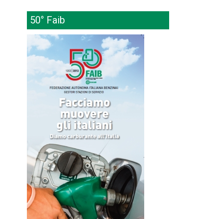
50° Faib