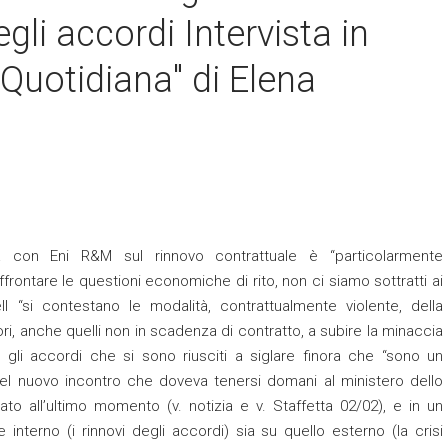
gli accordi Intervista in
 Quotidiana" di Elena
va con Eni R&M sul rinnovo contrattuale è “particolarmente
frontare le questioni economiche di rito, non ci siamo sottratti ai
ll “si contestano le modalità, contrattualmente violente, della
i, anche quelli non in scadenza di contratto, a subire la minaccia
ne gli accordi che si sono riusciti a siglare finora che “sono un
ia del nuovo incontro che doveva tenersi domani al ministero dello
to all’ultimo momento (v. notizia e v. Staffetta 02/02), e in un
 interno (i rinnovi degli accordi) sia su quello esterno (la crisi