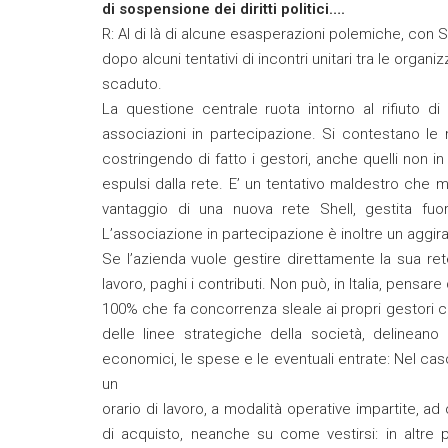
di sospensione dei diritti politici….
R: Al di là di alcune esasperazioni polemiche, con Sh
dopo alcuni tentativi di incontri unitari tra le orga
scaduto.
La questione centrale ruota intorno al rifiuto di
associazioni in partecipazione. Si contestano le
costringendo di fatto i gestori, anche quelli non in
espulsi dalla rete. E’ un tentativo maldestro che m
vantaggio di una nuova rete Shell, gestita fuor
L’associazione in partecipazione è inoltre un aggir
Se l’azienda vuole gestire direttamente la sua rete
lavoro, paghi i contributi. Non può, in Italia, pensa
100% che fa concorrenza sleale ai propri gestori con
delle linee strategiche della società, delineano 
economici, le spese e le eventuali entrate: Nel ca
un
orario di lavoro, a modalità operative impartite, ad o
di acquisto, neanche su come vestirsi: in altre 