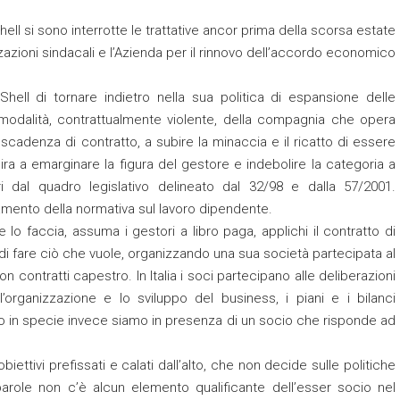
ell si sono interrotte le trattative ancor prima della scorsa estate
nizzazioni sindacali e l’Azienda per il rinnovo dell’accordo economico
 Shell di tornare indietro nella sua politica di espansione delle
 modalità, contrattualmente violente, della compagnia che opera
 scadenza di contratto, a subire la minaccia e il ricatto di essere
ira a emarginare la figura del gestore e indebolire la categoria a
i dal quadro legislativo delineato dal 32/98 e dalla 57/2001.
amento della normativa sul lavoro dipendente.
 lo faccia, assuma i gestori a libro paga, applichi il contratto di
re di fare ciò che vuole, organizzando una sua società partecipata al
 contratti capestro. In Italia i soci partecipano alle deliberazioni
l’organizzazione e lo sviluppo del business, i piani e i bilanci
so in specie invece siamo in presenza di un socio che risponde ad
biettivi prefissati e calati dall’alto, che non decide sulle politiche
parole non c’è alcun elemento qualificante dell’esser socio nel