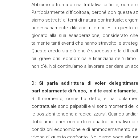
Abbiamo affrontato una trattativa difficile, come
Particolarmente difficoltosa, perché con questa azi
siamo sottratti ai temi di natura contrattuale; argo
necessariamente dilatano i tempi. E in questo c
giocato alla sua esasperazione, considerato che la
talmente tanti eventi che hanno stravolto le strategie
Questo credo sia ciò che è successo e la difficol
più grave crisi economica e finanziaria dell’ulti
non c’è. Noi continuiamo a lavorare per dare un acc
D: Si parla addirittura di voler delegittima
particolarmente di fuoco, lo dite esplicitamente
R: Il momento, come ho detto, è particolarmente
contrattuale sono palpabili e vi sono momenti del 
le posizioni tendono a radicalizzarsi. Quando andia
dobbiamo tener conto di un quadro normativo di r
condizioni economiche e di ammodernamento delle re
vivono di questo confronto. Noi diamo voce alla pa