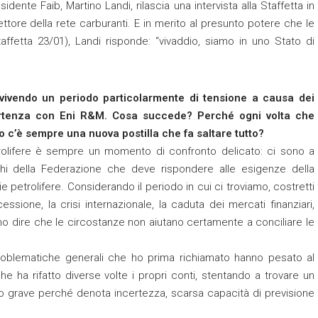
residente Faib, Martino Landi, rilascia una intervista alla Staffetta in
ettore della rete carburanti. E in merito al presunto potere che le
affetta 23/01), Landi risponde: “vivaddio, siamo in uno Stato di
ta vivendo un periodo particolarmente di tensione a causa dei
 vertenza con Eni R&M. Cosa succede? Perché ogni volta che
 c’è sempre una nuova postilla che fa saltare tutto?
trolifere è sempre un momento di confronto delicato: ci sono a
ighi della Federazione che deve rispondere alle esigenze della
ie petrolifere. Considerando il periodo in cui ci troviamo, costretti
sione, la crisi internazionale, la caduta dei mercati finanziari,
iamo dire che le circostanze non aiutano certamente a conciliare le
 problematiche generali che ho prima richiamato hanno pesato al
 ha rifatto diverse volte i propri conti, stentando a trovare un
to grave perché denota incertezza, scarsa capacità di previsione