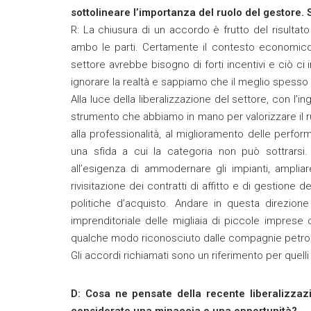
sottolineare l’importanza del ruolo del gestore. S
R: La chiusura di un accordo è frutto del risulta
ambo le parti. Certamente il contesto economico 
settore avrebbe bisogno di forti incentivi e ciò 
ignorare la realtà e sappiamo che il meglio spess
Alla luce della liberalizzazione del settore, con l
strumento che abbiamo in mano per valorizzare il ru
alla professionalità, al miglioramento delle perfo
una sfida a cui la categoria non può sottrars
all’esigenza di ammodernare gli impianti, ampliar
rivisitazione dei contratti di affitto e di gestione 
politiche d’acquisto. Andare in questa direzione 
imprenditoriale delle migliaia di piccole imprese
qualche modo riconosciuto dalle compagnie petrolif
Gli accordi richiamati sono un riferimento per quell
D: Cosa ne pensate della recente liberalizzaz
considerate una minaccia o una opportunità?