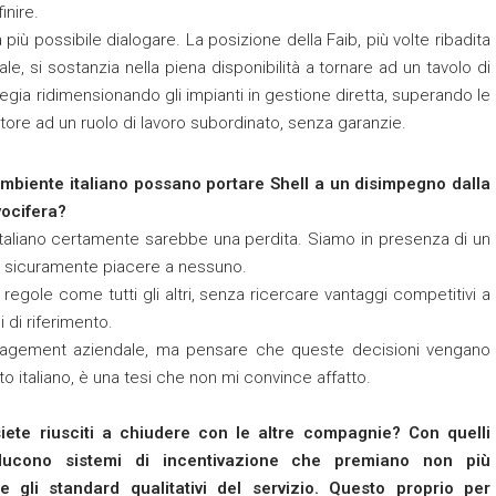
inire.
ù possibile dialogare. La posizione della Faib, più volte ribadita
le, si sostanzia nella piena disponibilità a tornare ad un tavolo di
egia ridimensionando gli impianti in gestione diretta, superando le
tore ad un ruolo di lavoro subordinato, senza garanzie.
’ambiente italiano possano portare Shell a un disimpegno dalla
vocifera?
taliano certamente sarebbe una perdita. Siamo in presenza di un
e sicuramente piacere a nessuno.
e regole come tutti gli altri, senza ricercare vantaggi competitivi a
 di riferimento.
management aziendale, ma pensare che queste decisioni vengano
ato italiano, è una tesi che non mi convince affatto.
iete riusciti a chiudere con le altre compagnie? Con quelli
oducono sistemi di incentivazione che premiano non più
 gli standard qualitativi del servizio. Questo proprio per