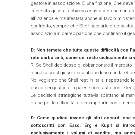
gestore in associazione. E’ una finzione. Che deve f
In questo quadro, abbiamo constatato che non era pi
all’ Azienda e manifestata anche al tavolo ministeria
confronto, sempre che Shell ripensi la propria strat
associazioni in partecipazione che confinano il ges
D: Non temete che tutte queste difficoltà con l
rete carburanti, come del resto ciclicamente si 
R: Se Shell decidesse di abbandonare il mercato i
marchio prestigioso, il suo abbandono non farebb
Noi vogliamo che Shell resti in Italia, rispettando l
danno dei gestori e in palese contrasto con le leggi
Le decisioni strategiche tuttavia spettano al 
prese per le difficoltà -e per i rapporti- con il merc
D: Come giudica invece gli altri accordi che s
sottoscritti con Esso, Erg e Kupit si intr
esclusivamente i volumi di vendita, ma anche