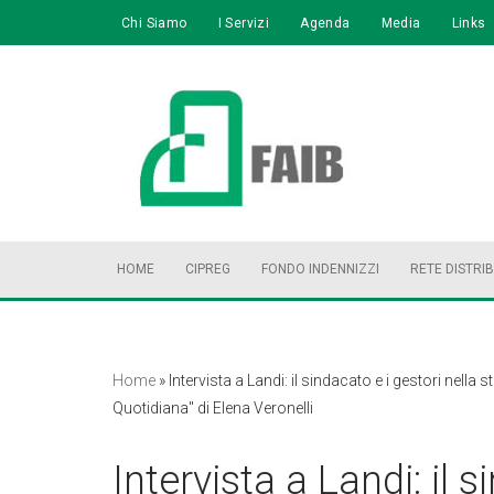
Chi Siamo
I Servizi
Agenda
Media
Links
Vai
al
contenuto
HOME
CIPREG
FONDO INDENNIZZI
RETE DISTRI
Home
»
Intervista a Landi: il sindacato e i gestori nella 
Quotidiana" di Elena Veronelli
Intervista a Landi: il s