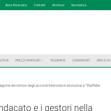
Area Riservata
Contatti
Archivio
Normativa
BUTIVA
PREZZI PRATICATI
TELEMATIX
COMUNICATI
INFO E D
stagione dei rinnovi degli accordi Intervista in esclusiva a "Staffetta
indacato e i gestori nella