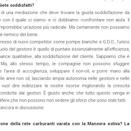
iete soddisfatti?
to di una mediazione che deve trovare la giusta soddisfazione da
con il quale ci siamo- e ci dobbiamo -confrontare non aiuta. Il
ci imporrebbe un’azione più radicale. Ma certamente non possiamo
o è nemico del bene.
’ingresso di nuovi competitor come pompe bianche e G.D.O., l’unico
olo del gestore è quello di puntare essenzialmente all’efficienza,
rmance qualitative, alla soddisfazione del cliente. Sappiamo che è
i. Ma, allo stesso tempo, le compagnie non possono sfuggire
e l’area di accoglienza, sviluppare il non-oil; e porre mano alla
delle aree non oil, lasciando ampia autonomia nelle gestioni e nelle
vuol dire indirizzare le nostre risorse migliorando la crescita
 condotte dai gestori. È giusto anche che tutto questo venga in
ere,che non possono non vedere gli sforzi che sono stati fatti.
i ancora in discussione.
ione della rete carburanti varata con la Manovra estiva? La