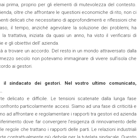
 mai prima, proprio per gli elementi di mutevolezza del contesto.
enda, oltre che affrontare le questioni economiche di rito, non ci
menti delicati che necessitano di approfondimenti e riflessioni che
aso, il tempo, anziché agevolare la soluzione dei problemi, ha
 trattativa, iniziata da quasi un anno, ha visto il verificarsi di
 e gli obiettivi dell’ azienda.
tà a trovare un accordo. Del resto in un mondo attraversato dalla
mo mezzo secolo non potevamo immaginare di vivere sull’isola che
ordo ai gestori.
re il sindacato dei gestori. Nel vostro ultimo comunicato,
…
.
 delicato e difficile. Le tensioni scatenate dalla lunga fase
confronto particolarmente accesi. Siamo ad una fase di criticità e
mo ad affrontare e regolamentare i rapporti tra gestori ed azienda
iferimento dove far convergere l’esigenza di rinnovamento delle
gole che trattano i rapporti delle parti. Le relazioni industriali
rte contrattualmente più debole per la tutelata sindacale. Questo