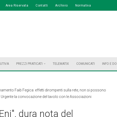
Area Riservata
Contatti
Archivio
Normativa
BUTIVA
PREZZI PRATICATI
TELEMATIX
COMUNICATI
INFO E D
dinamento Faib Fegica: effetti dirompenti sulla rete, non si possono
o. Urgente la convocazione del tavolo con le Associazioni
 Eni", dura nota del