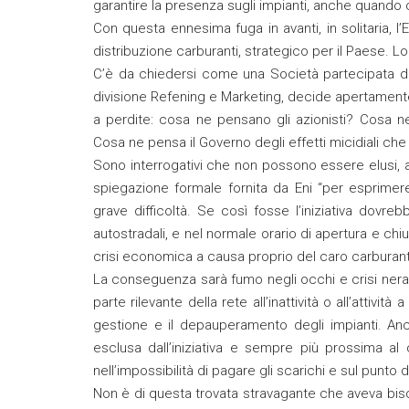
garantire la presenza sugli impianti, anche quando c
Con questa ennesima fuga in avanti, in solitaria, l’E
distribuzione carburanti, strategico per il Paese. L
C’è da chiedersi come una Società partecipata dal
divisione Refening e Marketing, decide apertament
a perdite: cosa ne pensano gli azionisti? Cosa n
Cosa ne pensa il Governo degli effetti micidiali che
Sono interrogativi che non possono essere elusi, 
spiegazione formale fornita da Eni “per esprimere 
grave difficoltà. Se così fosse l’iniziativa dovr
autostradali, e nel normale orario di apertura e chiu
crisi economica a causa proprio del caro carburant
La conseguenza sarà fumo negli occhi e crisi nera
parte rilevante della rete all’inattività o all’attiv
gestione e il depauperamento degli impianti. Anco
esclusa dall’iniziativa e sempre più prossima al 
nell’impossibilità di pagare gli scarichi e sul punto d
Non è di questa trovata stravagante che aveva biso