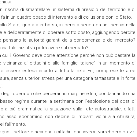
hiusi.
ni rischia di smantellare un sistema di presidio del territorio e di
o fa in un quadro opaco di intervento e di collusione con lo Stato.
lo Stato, quotata in borsa, in perdita secca da un triennio nella
e e deliberatamente di operare sotto costo, aggiungendo perdite
e pensano le autorità garanti della concorrenza e del mercato?
 una tale iniziativa potrà avere sul mercato?
a cui il Governo deve porre attenzione perché non può bastare la
vicinanza ai cittadini e alle famiglie italiane” in un momento di
ebbe essere estesa intanto a tutta la rete Eni, comprese le aree
sura, senza ulteriori stress per una categoria tartassata e in forte
i.
 degli operatori che perderanno margine e litri, condannando una
ità a basso regime durante la settimana con l’esplosione dei costi di
ra più drammatica la situazione sulla rete autostradale, difatti
collasso economico con decine di impianti vicini alla chiusura,
el fallimento.
gno il settore e neanche i cittadini che invece vorrebbero prezzi