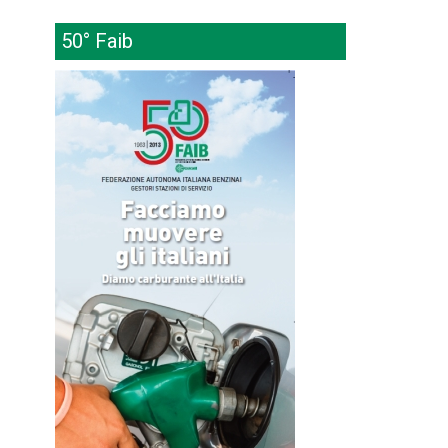
50° Faib