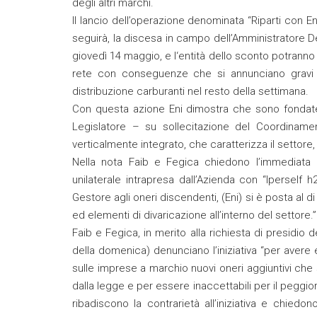
degli altri marchi.
Il lancio dell’operazione denominata “Riparti con Eni
seguirà, la discesa in campo dell’Amministratore D
giovedì 14 maggio, e l‘entità dello sconto potranno a
rete con conseguenze che si annunciano gravi p
distribuzione carburanti nel resto della settimana.
Con questa azione Eni dimostra che sono fondate le
Legislatore – su sollecitazione del Coordiname
verticalmente integrato, che caratterizza il settore,
Nella nota Faib e Fegica chiedono l’immediata 
unilaterale intrapresa dall’Azienda con “Iperself 
Gestore agli oneri discendenti, (Eni) si è posta al 
ed elementi di divaricazione all’interno del settore.”
Faib e Fegica, in merito alla richiesta di presidio d
della domenica) denunciano l’iniziativa “per avere ev
sulle imprese a marchio nuovi oneri aggiuntivi che 
dalla legge e per essere inaccettabili per il peggio
ribadiscono la contrarietà all’iniziativa e chied