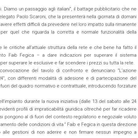
. Diamo un passaggio agli italiani”, il battage pubblicitario che ne
elegato Paolo Scaroni, che la presenterà nella giornata di domani
vere effetti difficili da prevedere nel loro impatto sulla rimanente
er quel che riguarda la corretta e normale funzionalità della
 critiche all’attuale struttura della rete e che bene ha fatto il
nto Faib Fegica – a dare indicazioni per superare il sistema
 per superare le esclusive e far scendere i prezzi su tutta la rete.
convocazione del tavolo di confronto e denunciano “L’azione
h24”, con differenti modalità di adesione e di partecipazione del
di fuori del quadro normativo e contrattuale, introducendo forzature
ell’impianto durante la nuova iniziativa (dalle 13 del sabato alle 24
identi profili di impraticabilità giuridica oltreché per far ricadere
si pongono al di fuori del contesto regolatorio e negoziale voluto
ramento delle condizioni di vita.” Faib e Fegica in questa direzione
ono alle gestioni di non aderire e non firmare nessun impegno a