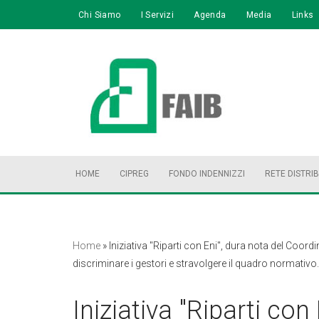
Chi Siamo
I Servizi
Agenda
Media
Links
Vai
al
contenuto
HOME
CIPREG
FONDO INDENNIZZI
RETE DISTRI
Home
»
Iniziativa "Riparti con Eni", dura nota del Coor
discriminare i gestori e stravolgere il quadro normativ
Iniziativa "Riparti con