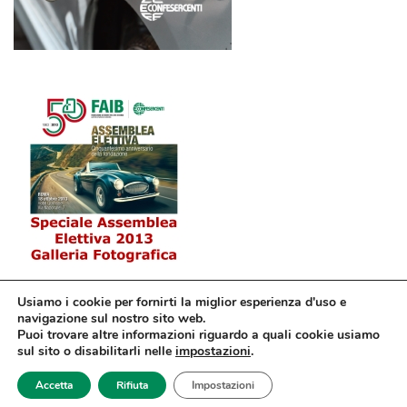
Usiamo i cookie per fornirti la miglior esperienza d'uso e
navigazione sul nostro sito web.
Puoi trovare altre informazioni riguardo a quali cookie usiamo
sul sito o disabilitarli nelle
impostazioni
.
© Confesercenti | Ufficio stampa: Via Nazionale, 60 00184 Roma fax: 06
Accetta
Rifiuta
Impostazioni
4746886 | Sito web sviluppato da
dm3