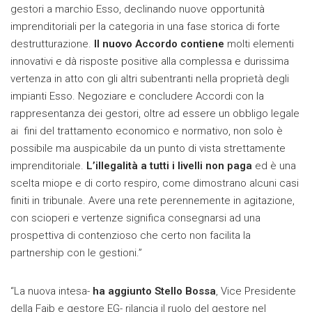
gestori a marchio Esso, declinando nuove opportunità
imprenditoriali per la categoria in una fase storica di forte
destrutturazione.
Il nuovo Accordo contiene
molti elementi
innovativi e dà risposte positive alla complessa e durissima
vertenza in atto con gli altri subentranti nella proprietà degli
impianti Esso. Negoziare e concludere Accordi con la
rappresentanza dei gestori, oltre ad essere un obbligo legale
ai fini del trattamento economico e normativo, non solo è
possibile ma auspicabile da un punto di vista strettamente
imprenditoriale.
L’illegalità a tutti i livelli non paga
ed è una
scelta miope e di corto respiro, come dimostrano alcuni casi
finiti in tribunale. Avere una rete perennemente in agitazione,
con scioperi e vertenze significa consegnarsi ad una
prospettiva di contenzioso che certo non facilita la
partnership con le gestioni.”
“La nuova intesa-
ha aggiunto Stello Bossa
, Vice Presidente
della Faib e gestore EG- rilancia il ruolo del gestore nel