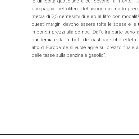
le difficoltà quotidiane a cui devono far fronte i t
compagnie petrolifere definiscono in modo preciso 
media di 2,5 centesimi di euro al litro con modalità
questi margini devono essere tolte le spese e le
impone i prezzi alla pompa. Dall’altra parte sono a
pandemia e dai furbetti del cashback che effettuano 
alto d’ Europa: se si vuole agire sul prezzo finale
delle tasse sulla benzina e gasolio”.