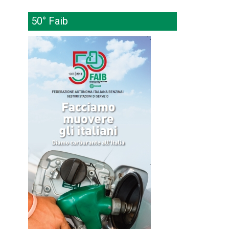
50° Faib