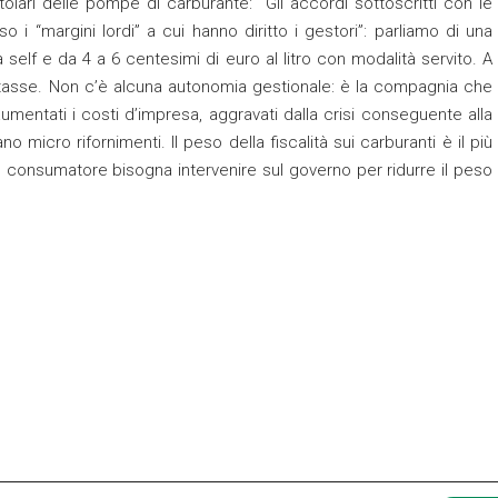
itolari delle pompe di carburante: “Gli accordi sottoscritti con le
i “margini lordi” a cui hanno diritto i gestori”: parliamo di una
 self e da 4 a 6 centesimi di euro al litro con modalità servito. A
 tasse. Non c’è alcuna autonomia gestionale: è la compagnia che
umentati i costi d’impresa, aggravati dalla crisi conseguente alla
micro rifornimenti. Il peso della fiscalità sui carburanti è il più
 al consumatore bisogna intervenire sul governo per ridurre il peso