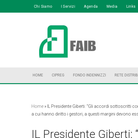
Chi Siamo
I Servizi
Agenda
Media
Links
Vai
al
contenuto
HOME
CIPREG
FONDO INDENNIZZI
RETE DISTRI
Home
»
IL Presidente Giberti: “Gli accordi sottoscritti 
a cui hanno diritto i gestori, a questi margini devono ess
IL Presidente Giberti: 