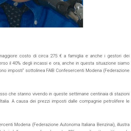
aggiore costo di circa 275 € a famiglia e anche i gestori dei
perso il 40% degli incassi e ora, anche in questa situazione siamo
 sono imposti” sottolinea FAIB Confesercenti Modena (Federazione
adosso che stanno vivendo in queste settimane centinaia di stazioni
talia. A causa dei prezzi imposti dalle compagnie petrolifere le
ercenti Modena (Federazione Autonoma Italiana Benzinai), illustra