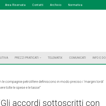
Area Riservata
Contatti
Archivio
Normativa
BUTIVA
PREZZI PRATICATI
TELEMATIX
COMUNICATI
INFO E D
con le compagnie petrolifere definiscono in modo preciso i ‘margini lordi’
ere tolte le spese e le tasse”
“Gli accordi sottoscritti con