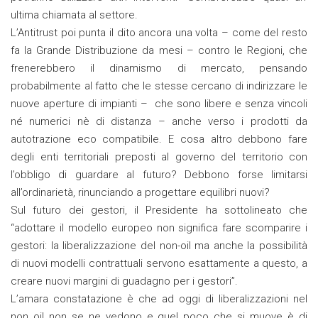
ultima chiamata al settore.
L’Antitrust poi punta il dito ancora una volta – come del resto
fa la Grande Distribuzione da mesi – contro le Regioni, che
frenerebbero il dinamismo di mercato, pensando
probabilmente al fatto che le stesse cercano di indirizzare le
nuove aperture di impianti – che sono libere e senza vincoli
né numerici nè di distanza – anche verso i prodotti da
autotrazione eco compatibile. E cosa altro debbono fare
degli enti territoriali preposti al governo del territorio con
l’obbligo di guardare al futuro? Debbono forse limitarsi
all’ordinarietà, rinunciando a progettare equilibri nuovi?
Sul futuro dei gestori, il Presidente ha sottolineato che
“adottare il modello europeo non significa fare scomparire i
gestori: la liberalizzazione del non-oil ma anche la possibilità
di nuovi modelli contrattuali servono esattamente a questo, a
creare nuovi margini di guadagno per i gestori”.
L’amara constatazione è che ad oggi di liberalizzazioni nel
non oil non se ne vedono e quel poco che si muove è di