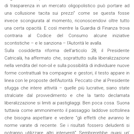
di trasparenza in un mercato oligopolistico può portare ad
una collusione tacita sui prezzi” come se questa fosse
invece scongiurata al momento, riconoscendovi oltre tutto
una certa opacità. E così mentre la Guardia di Finanza trova
contraria al Codice del Consumo alcune iniziative
scontistiche – e le sanziona – l’Autorità le avalla.
Sulla cosiddetta riforma dell’articolo 28, il Presidente
Catricalà, ha affermato che, soprattutto sulla liberalizzazione
nella vendita del non-oil e sulla possibilità di individuare nuove
forme contrattuali tra compagnie e gestori, il testo appare in
linea con le proposte dell’Autorità. Peccato che al Presidente
sfugga che intere attività – quelle più lucrative, siano state
stralciate dal provvedimento e che la tanto declamata
liberalizzazione si limiti ai pastigliaggi. Ben poca cosa. Suona
tuttavia come ammonimento il passaggio laddove sottolinea
che bisogna aspettare e vedere “gli effetti che avranno le
norme varate di recente. Se i risultati fossero deludenti si
potranno utilizzare altri interventi” Sembrerebbe quasi un’