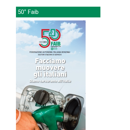
50° Faib