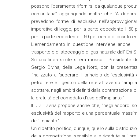
possono liberamente rifornirsi da qualunque produtt
comunitaria” aggiungendo inoltre che “A decorre
prevedono forme di esclusiva nell’approvvigion
imperativa di legge, per la parte eccedente il 50
per la parte eccedente il 50 per cento di quanto e
L’emendamento in questione interviene anche – a
trasporto e di stoccaggio di gas naturale dall’ Eni S
Su una linea simile si era mosso il Presidente 
Sergio Divina, della Lega Nord, con la present
finalizzato a “superare il principio dell’esclusivit
petrolifere e i gestori della rete attraverso l’amp
adottare, negli ambiti definiti dalla contrattazione 
la gratuità del comodato d’uso dell’impianto.”
Il DDL Divina propone anche che, “negli accordi 
esclusività del rapporto e una percentuale massima d
dell’impianto.”
Un dibattito politico, dunque, quello sulla distribuz
della competizione, sensibile alle ricadute sui prez