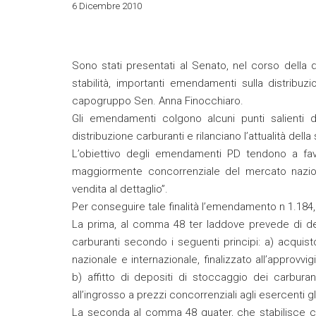
6 Dicembre 2010
Sono stati presentati al Senato, nel corso della
stabilità, importanti emendamenti sulla distribuzi
capogruppo Sen. Anna Finocchiaro.
Gli emendamenti colgono alcuni punti salienti d
distribuzione carburanti e rilanciano l’attualità della 
L’obiettivo degli emendamenti PD tendono a favo
maggiormente concorrenziale del mercato nazion
vendita al dettaglio”.
Per conseguire tale finalità l’emendamento n 1.184, 
La prima, al comma 48 ter laddove prevede di dele
carburanti secondo i seguenti principi: a) acquist
nazionale e internazionale, finalizzato all’approvvi
b) affitto di depositi di stoccaggio dei carburant
all’ingrosso a prezzi concorrenziali agli esercenti gli
La seconda al comma 48 quater, che stabilisce che 