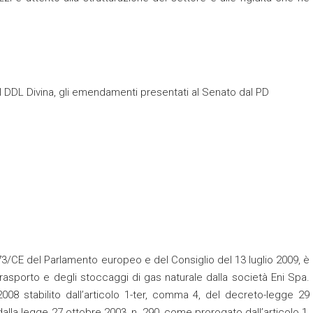
l DDL Divina, gli emendamenti presentati al Senato dal PD
09/73/CE del Parlamento europeo e del Consiglio del 13 luglio 2009, è
trasporto e degli stoccaggi di gas naturale dalla società Eni Spa.
8 stabilito dall’articolo 1-ter, comma 4, del decreto-legge 29
dalla legge 27 ottobre 2003, n. 290, come prorogato dall’articolo 1,