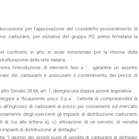
 discussione per l’approvazione del cosiddetto provvedimento di
one carburanti, per iniziativa del gruppo PD, prima firmataria la
el confronto in atto in sede ministeriale per la riforma della
strutturazione della rete italiana.
rire l’introduzione di elementi tesi a “… garantire un assetto
ale dei carburanti e assicurare il contenimento dei prezzi di
atto Senato 24 64, art. 1, disegna una doppia azione legislativa.
gare a “Acquirente unico S.p.a. …l’attività di compravendita di
o all’ingrosso di carburanti ai prezzi più convenienti sul mercato
gionamento degli esercenti gli impianti di distribuzione carburanti;
i di cui alla lettera a); c) attivazione di un servizio di vendita
 impianti di distribuzione al dettaglio.”
“I gestori dei singoli punti di vendita di carburanti al dettaglio