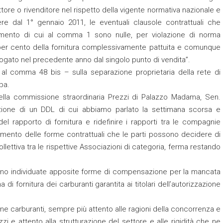
ore o rivenditore nel rispetto della vigente normativa nazionale e
re dal 1° gennaio 2011, le eventuali clausole contrattuali che
amento di cui al comma 1 sono nulle, per violazione di norma
 per cento della fornitura complessivamente pattuita e comunque
rogato nel precedente anno dal singolo punto di vendita”.
l comma 48 bis – sulla separazione proprietaria della rete di
pa.
della commissione straordinaria Prezzi di Palazzo Madama, Sen.
azione di un DDL di cui abbiamo parlato la settimana scorsa e
à del rapporto di fornitura e ridefinire i rapporti tra le compagnie
liamento delle forme contrattuali che le parti possono decidere di
collettiva tra le rispettive Associazioni di categoria, ferma restando
sono individuate apposite forme di compensazione per la mancata
i fornitura dei carburanti garantita ai titolari dell’autorizzazione
ione carburanti, sempre più attento alle ragioni della concorrenza e
zi e attento alla strutturazione del settore e alle rigidità che ne