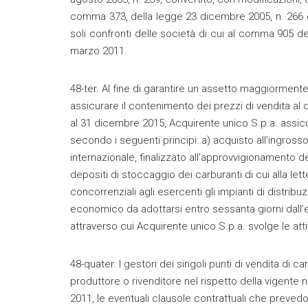
comma 373, della legge 23 dicembre 2005, n. 266 e
soli confronti delle società di cui al comma 905 de
marzo 2011.
48-ter. Al fine di garantire un assetto maggiorment
assicurare il contenimento dei prezzi di vendita al d
al 31 dicembre 2015, Acquirente unico S.p.a. assicura
secondo i seguenti principi: a) acquisto all’ingross
internazionale, finalizzato all’approvvigionamento deg
depositi di stoccaggio dei carburanti di cui alla lette
concorrenziali agli esercenti gli impianti di distrib
economico da adottarsi entro sessanta giorni dall’e
attraverso cui Acquirente unico S.p.a. svolge le att
48-quater. I gestori dei singoli punti di vendita di 
produttore o rivenditore nel rispetto della vigente
2011, le eventuali clausole contrattuali che preve