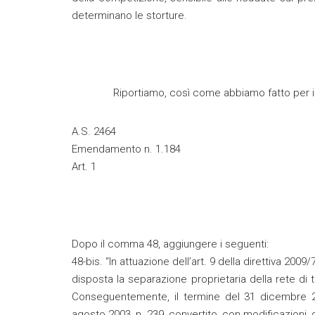
determinano le storture.
Riportiamo, così come abbiamo fatto per i
A.S. 2464
Emendamento n. 1.184
Art. 1
Dopo il comma 48, aggiungere i seguenti:
48-bis. “In attuazione dell’art. 9 della direttiva 20
disposta la separazione proprietaria della rete di 
Conseguentemente, il termine del 31 dicembre 200
agosto 2003, n. 239, convertito, con modificazioni, 