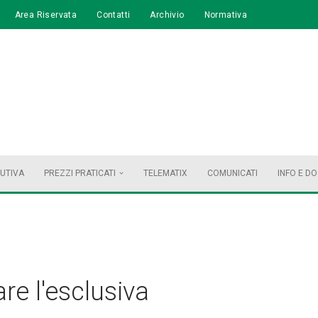
Area Riservata
Contatti
Archivio
Normativa
BUTIVA
PREZZI PRATICATI
TELEMATIX
COMUNICATI
INFO E D
re l'esclusiva