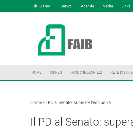
Chi Siamo
I Servizi
Agenda
Media
Links
Vai
al
contenuto
HOME
CIPREG
FONDO INDENNIZZI
RETE DISTRI
Home
»
Il PD al Senato: superare l'esclusiva
Il PD al Senato: supera