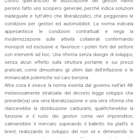
Contro quell’articolo le associazione dei gestori hanno
persino fatto uno sciopero generale, perché indica soluzioni
inadeguate e tutt’altro che liberalizzatici, che peggiorano le
condizioni per gestori ed automobilisti. La norma indicata
appesantisce le condizioni contrattuali e nega la
modernizzazione sulle attività collaterali confermando
monopoli ed esclusive e favorisce i poteri forti del settore
con interventi ad hoc. Una riforma senza disegni di sviluppo,
senza alcun effetto sulla struttura portante e sui prezzi
praticati, come dimostrano gli ultimi dati dell’inflazione e le
immancabili polemiche sul caro benzina.
Altra cosa è invece la norma inserita dal governo nell’art 48-
misteriosamente stralciata- del decreto legge sviluppo che
prevede(va) una vera liberalizzazione e una vera riforma che
rilancerebbe la distribuzione carburanti, qualificherebbe la
funzione e il ruolo dei gestori come veri imprenditori,
calmierebbe il mercato superando il balletto tra platt’s e
brent, realizzando lo sviluppo del non oil e diminuendo lo