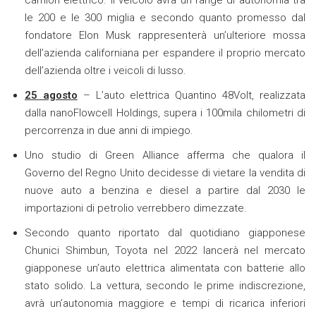
camion elettrico. Il veicolo avrà un range di autonomia tra
le 200 e le 300 miglia e secondo quanto promesso dal
fondatore Elon Musk rappresenterà un’ulteriore mossa
dell’azienda californiana per espandere il proprio mercato
dell’azienda oltre i veicoli di lusso.
25 agosto
– L’auto elettrica Quantino 48Volt, realizzata
dalla nanoFlowcell Holdings, supera i 100mila chilometri di
percorrenza in due anni di impiego.
Uno studio di Green Alliance afferma che qualora il
Governo del Regno Unito decidesse di vietare la vendita di
nuove auto a benzina e diesel a partire dal 2030 le
importazioni di petrolio verrebbero dimezzate.
Secondo quanto riportato dal quotidiano giapponese
Chunici Shimbun, Toyota nel 2022 lancerà nel mercato
giapponese un’auto elettrica alimentata con batterie allo
stato solido. La vettura, secondo le prime indiscrezione,
avrà un’autonomia maggiore e tempi di ricarica inferiori