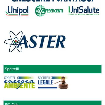
Sportelli
50° Faib