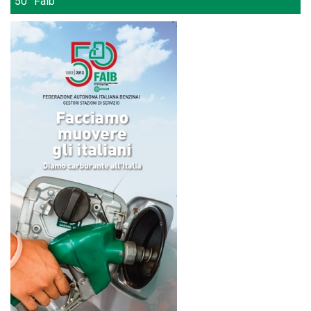
50° Faib