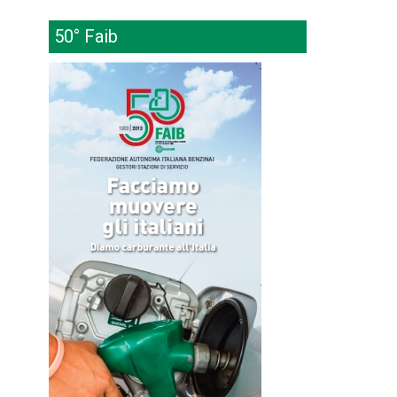
50° Faib