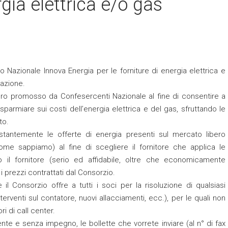
rgia elettrica e/o gas
o Nazionale Innova Energia per le forniture di energia elettrica e
razione.
ro promosso da Confesercenti Nazionale al fine di consentire a
sparmiare sui costi dell’energia elettrica e del gas, sfruttando le
to.
ostantemente le offerte di energia presenti sul mercato libero
 come sappiamo) al fine di scegliere il fornitore che applica le
to il fornitore (serio ed affidabile, oltre che economicamente
 i prezzi contrattati dal Consorzio.
e il Consorzio offre a tutti i soci per la risoluzione di qualsiasi
erventi sul contatore, nuovi allacciamenti, ecc.), per le quali non
ri di call center.
ente e senza impegno, le bollette che vorrete inviare (al n° di fax