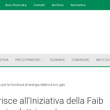
Area Riservata
Contatti
Archivio
Normativa
BUTIVA
PREZZI PRATICATI
TELEMATIX
COMUNICATI
INFO E D
b per la fornitura di energia elettrica e/o gas
isce all'Iniziativa della Faib