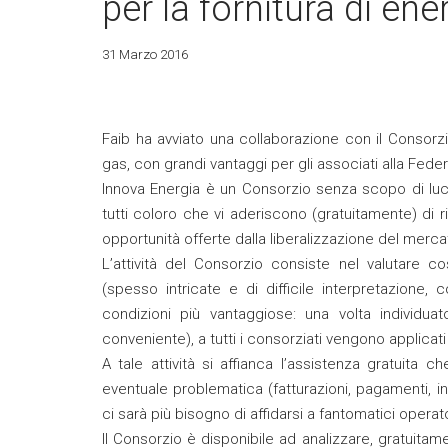
per la fornitura di ene
31 Marzo 2016
Faib ha avviato una collaborazione con il Consorzi
gas, con grandi vantaggi per gli associati alla Fede
Innova Energia è un Consorzio senza scopo di luc
tutti coloro che vi aderiscono (gratuitamente) di ri
opportunità offerte dalla liberalizzazione del merca
L’attività del Consorzio consiste nel valutare c
(spesso intricate e di difficile interpretazione,
condizioni più vantaggiose: una volta individua
conveniente), a tutti i consorziati vengono applicati
A tale attività si affianca l’assistenza gratuita ch
eventuale problematica (fatturazioni, pagamenti, int
ci sarà più bisogno di affidarsi a fantomatici operato
Il Consorzio è disponibile ad analizzare, gratuitam