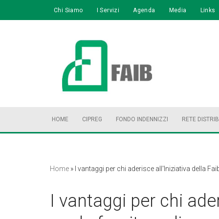
Chi Siamo
I Servizi
Agenda
Media
Links
Vai
al
contenuto
HOME
CIPREG
FONDO INDENNIZZI
RETE DISTRI
Home
»
I vantaggi per chi aderisce all'Iniziativa della Fai
I vantaggi per chi ader