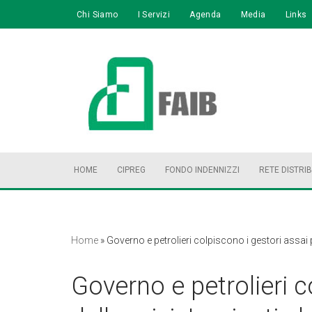
Chi Siamo
I Servizi
Agenda
Media
Links
Vai
al
contenuto
HOME
CIPREG
FONDO INDENNIZZI
RETE DISTRI
Home
»
Governo e petrolieri colpiscono i gestori assai più
Governo e petrolieri c