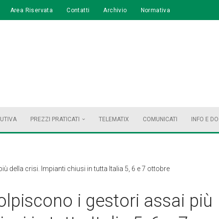
Area Riservata
Contatti
Archivio
Normativa
BUTIVA
PREZZI PRATICATI
TELEMATIX
COMUNICATI
INFO E D
 della crisi. Impianti chiusi in tutta Italia 5, 6 e 7 ottobre
olpiscono i gestori assai più