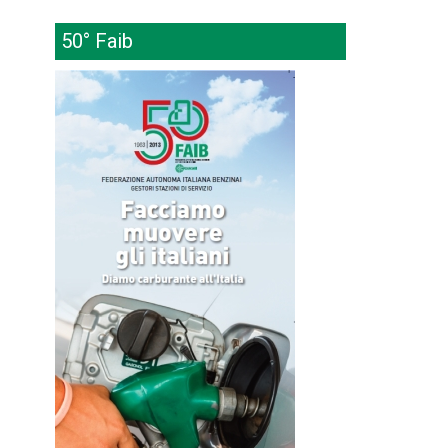
50° Faib