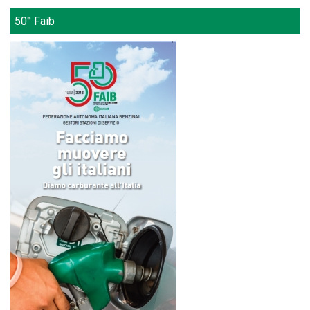
50° Faib