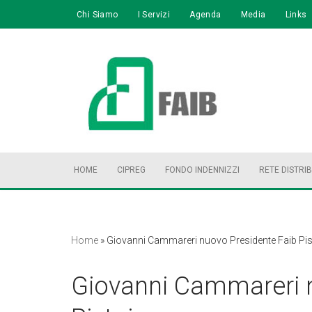
Chi Siamo
I Servizi
Agenda
Media
Links
Vai
al
contenuto
HOME
CIPREG
FONDO INDENNIZZI
RETE DISTRI
Home
»
Giovanni Cammareri nuovo Presidente Faib Pis
Giovanni Cammareri n