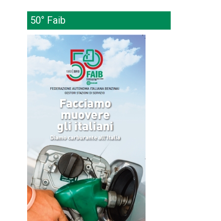
50° Faib