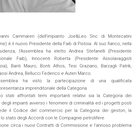
vanni Cammareri (dell’impianto Joe&Leo Snc di Montecatini
me) è il nuovo Presidente della Faib di Pistoia. Al suo fianco, nella
sidenza, l’Assemblea ha eletto Andrea Stefanelli (Presidente
ionale Faib), Innocenti Roberta (Presidente Assolavaggisti
toia), Banti Mauro, Bonti Athos, Tesi Graziano, Barzagli Patrik,
iosi Andrea, Bellucci Federico e Auteri Marco.
ssemblea ha visto la partecipazione di una qualificata
presentanza imprenditoriale della Categoria.
o stati affrontati temi importanti relativi sia la Categoria dei
degli impianti avverso i fenomeni di criminalità ed i progetti posti
ede il Codice del commercio per la Categoria dei gestori, la
e lo stato degli Accordi con le Compagnie petrolifere.
ione circa i nuovi Contratti di Commissione e l’annoso problema