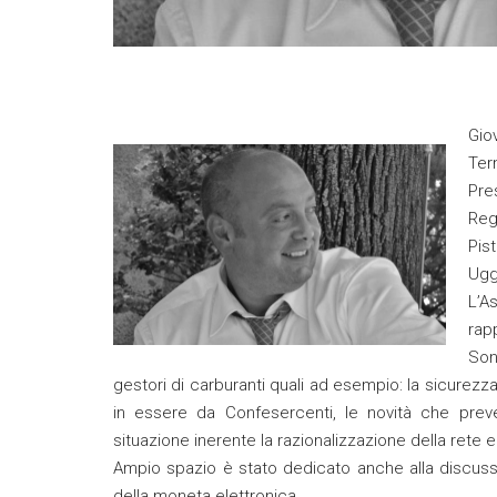
Gio
Ter
Pre
Reg
Pis
Ugg
L’A
rap
Son
gestori di carburanti quali ad esempio: la sicurezza 
in essere da Confesercenti, le novità che prev
situazione inerente la razionalizzazione della rete 
Ampio spazio è stato dedicato anche alla discuss
della moneta elettronica.