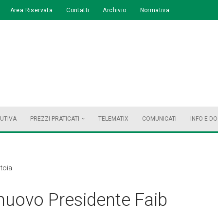
Area Riservata
Contatti
Archivio
Normativa
BUTIVA
PREZZI PRATICATI
TELEMATIX
COMUNICATI
INFO E D
toia
uovo Presidente Faib