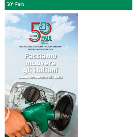
50° Faib