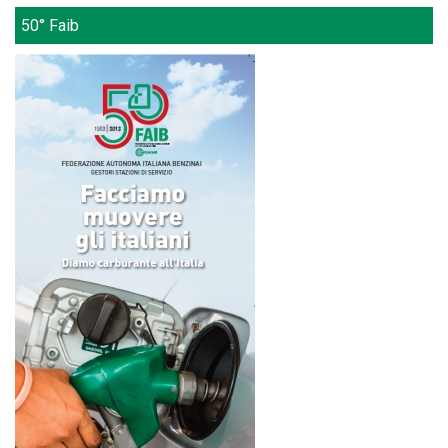
50° Faib