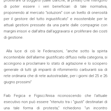
proliferare di soggetti (dalle banche, ai privati) che ritengono
di poter essere i veri beneficiari di tale normativa,
proponendo al mercato “soluzioni” con un livello di onerosità
per il gestore del tutto ingiustificato” e insostenibile per le
attuali gestioni pressate da una parte dalle compagnie con
margini irrisori e dall’altra dall’aggravarsi e proliferare dei costi
di gestione.
Alla luce di ciò le Federazioni, “anche sotto la spinta
incontenibile dell’allarme giustificato diffuso nella categoria, si
accingono a proclamare lo stato di agitazione e lo sciopero
generale di tutti gli impianti di rifornimento carburanti sia di
rete ordinaria che di rete autostradale, per i giorni del 25 e 26
giugno prossimi”
Faib Fegica e Figisc/Anisa riconoscendo che l’attuale
esecutivo non può essere “ritenuto tra i “giusti” destinatari di
una tale forma di protesta,” richiedono “un incontro