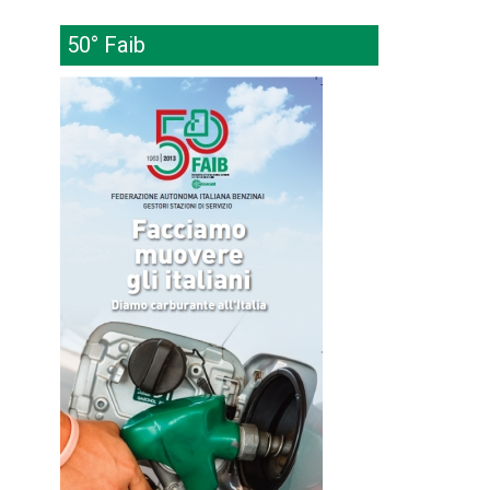
50° Faib