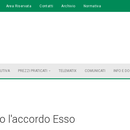
Area Riservata
Contatti
Archivio
Normativa
BUTIVA
PREZZI PRATICATI
TELEMATIX
COMUNICATI
INFO E D
to l'accordo Esso