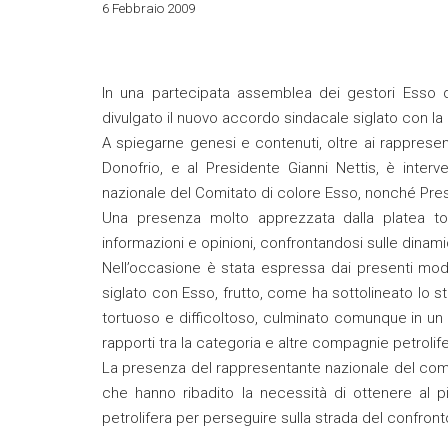
6 Febbraio 2009
In una partecipata assemblea dei gestori Esso de
divulgato il nuovo accordo sindacale siglato con la
A spiegarne genesi e contenuti, oltre ai rappresen
Donofrio, e al Presidente Gianni Nettis, è inter
nazionale del Comitato di colore Esso, nonché Presi
Una presenza molto apprezzata dalla platea to
informazioni e opinioni, confrontandosi sulle dinam
Nell’occasione è stata espressa dai presenti mod
siglato con Esso, frutto, come ha sottolineato lo 
tortuoso e difficoltoso, culminato comunque in un 
rapporti tra la categoria e altre compagnie petrolife
La presenza del rappresentante nazionale del comita
che hanno ribadito la necessità di ottenere al pi
petrolifera per perseguire sulla strada del confront