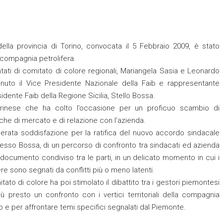
lla provincia di Torino, convocata il 5 Febbraio 2009, è stato
 compagnia petrolifera.
tati di comitato di colore regionali, Mariangela Sasia e Leonardo
venuto il Vice Presidente Nazionale della Faib e rappresentante
dente Faib della Regione Sicilia, Stello Bossa.
rinese che ha colto l’occasione per un proficuo scambio di
iche di mercato e di relazione con l’azienda.
erata soddisfazione per la ratifica del nuovo accordo sindacale
stesso Bossa, di un percorso di confronto tra sindacati ed azienda
documento condiviso tra le parti, in un delicato momento in cui i
re sono segnati da conflitti più o meno latenti.
to di colore ha poi stimolato il dibattito tra i gestori piemontesi
ù presto un confronto con i vertici territoriali della compagnia
o e per affrontare temi specifici segnalati dal Piemonte.