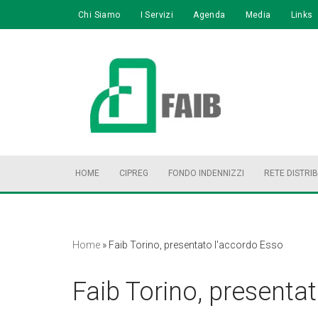
Chi Siamo
I Servizi
Agenda
Media
Links
Vai
al
contenuto
HOME
CIPREG
FONDO INDENNIZZI
RETE DISTRI
Home
»
Faib Torino, presentato l'accordo Esso
Faib Torino, presenta